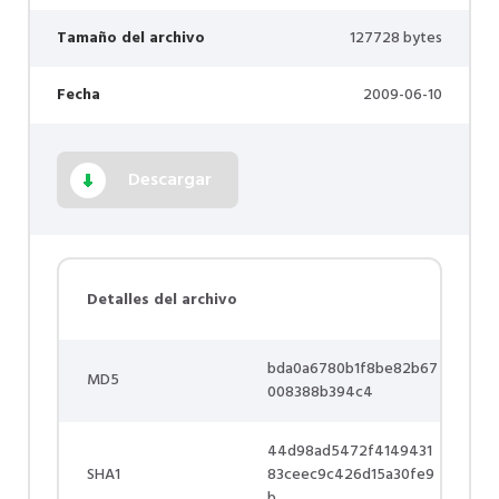
Tamaño del archivo
127728 bytes
Fecha
2009-06-10
Descargar
Detalles del archivo
bda0a6780b1f8be82b67
MD5
008388b394c4
44d98ad5472f4149431
SHA1
83ceec9c426d15a30fe9
b