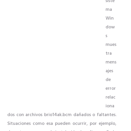
siste
ma
Win
dow
s
mues
tra
mens
ajes
de
error
relac
iona
dos con archivos brio14ak.bcm dañados o faltantes.
Situaciones como esa pueden ocurrir, por ejemplo,