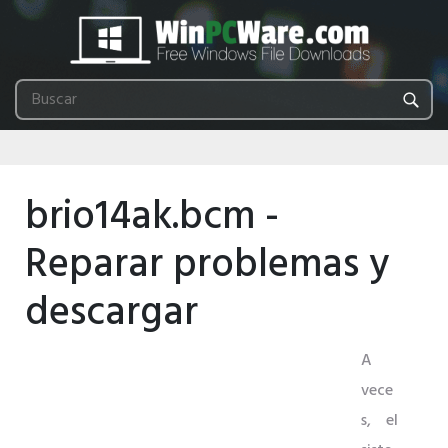
brio14ak.bcm -
Reparar problemas y
descargar
A
vece
s, el