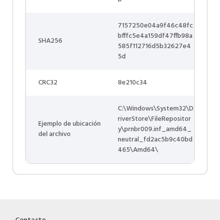
7157250e04a9f46c48fc
bfffc5e4a159df47ffb98a
SHA256
585f112716d5b32627e4
5d
CRC32
8e210c34
C:\Windows\System32\D
riverStore\FileRepositor
Ejemplo de ubicación
y\prnbr009.inf_amd64_
del archivo
neutral_fd2ac5b9c40bd
465\Amd64\