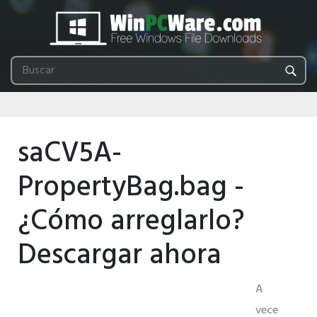
saCV5A-
PropertyBag.bag -
¿Cómo arreglarlo?
Descargar ahora
A
vece