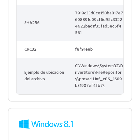
7919c33d8ce158ba817e7
608891e09cf6d95c3322
SHA256
4622bad1f35fad5ec5f4
561
CRC32
f8f91e8b
C:\Windows\System32\D
Ejemplo de ubicación
riverStore\FileRepositor
del archivo
y\prnsacl1.inf_x86_1609
b31907ef4fb7\