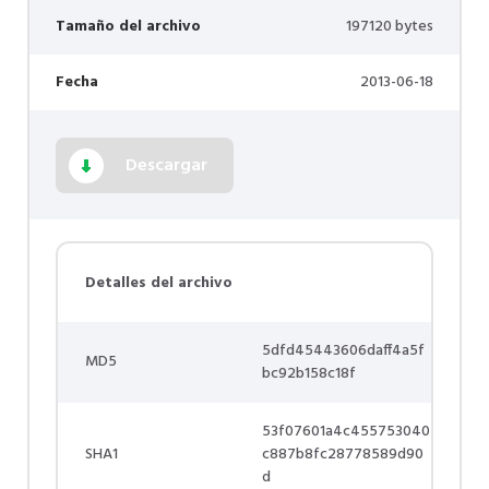
Tamaño del archivo
197120 bytes
Fecha
2013-06-18
Descargar
Detalles del archivo
5dfd45443606daff4a5f
MD5
bc92b158c18f
53f07601a4c455753040
SHA1
c887b8fc28778589d90
d