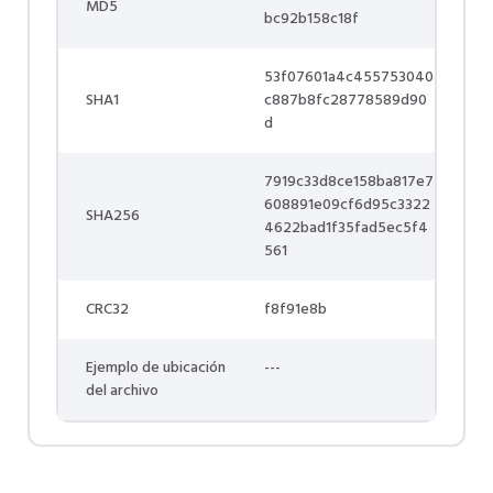
MD5
bc92b158c18f
53f07601a4c455753040
SHA1
c887b8fc28778589d90
d
7919c33d8ce158ba817e7
608891e09cf6d95c3322
SHA256
4622bad1f35fad5ec5f4
561
CRC32
f8f91e8b
Ejemplo de ubicación
---
del archivo