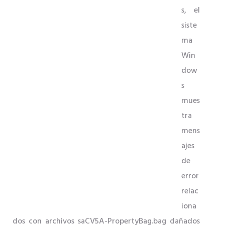
s, el
siste
ma
Win
dow
s
mues
tra
mens
ajes
de
error
relac
iona
dos con archivos saCV5A-PropertyBag.bag dañados