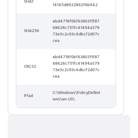
SHA1
14145d8932892f6b942
ebd4719f0bf6380311f87
68626c751fc41494a579
SHA256
73e5c2c93c4dbcf2d07c
cea
ebd4719f0bf6380311f87
68626c751fc41494a579
CRC32
73e5c2c93c4dbcf2d07c
cea
C:\Windows\PolicyDefinit
Pfad
ions\en-US\