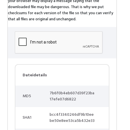
your browser may display a message saying that the
downloaded file may be dangerous. That is why we put
checksums for each version of the file so that you can verify
that all files are original and unchanged.
Dateidetails
7b6f0b4eb607d39f23ba
MD5
17efe07d6822
bcc4f3340246df9b10ee
SHA1
be50e8ee53ca5b432e33