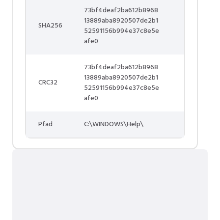
73bf4deaf2ba612b8968
13889aba8920507de2b1
SHA256
52591156b994e37c8e5e
afe0
73bf4deaf2ba612b8968
13889aba8920507de2b1
CRC32
52591156b994e37c8e5e
afe0
Pfad
C:\WINDOWS\Help\