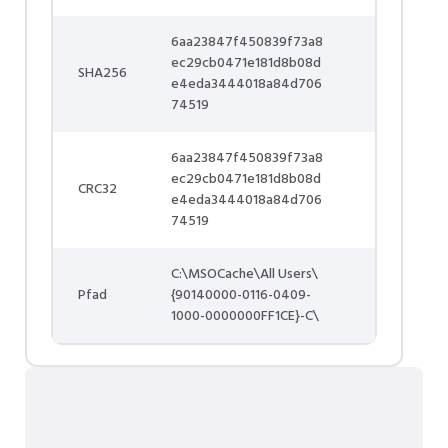
6aa23847f450839f73a8
ec29cb0471e181d8b08d
SHA256
e4eda3444018a84d706
74519
6aa23847f450839f73a8
ec29cb0471e181d8b08d
CRC32
e4eda3444018a84d706
74519
C:\MSOCache\All Users\
Pfad
{90140000-0116-0409-
1000-0000000FF1CE}-C\