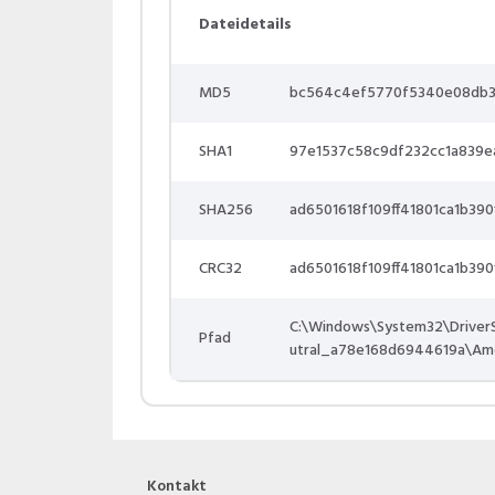
Dateidetails
MD5
bc564c4ef5770f5340e08db3
SHA1
97e1537c58c9df232cc1a839e
SHA256
ad6501618f109ff41801ca1b39
CRC32
ad6501618f109ff41801ca1b39
C:\Windows\System32\Driver
Pfad
utral_a78e168d6944619a\A
Kontakt