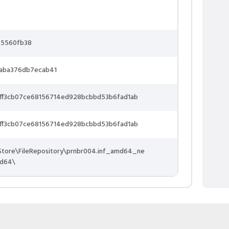
5560fb38
aba376db7ecab41
0ff3cb07ce68156714ed928bcbbd53b6fad1ab
0ff3cb07ce68156714ed928bcbbd53b6fad1ab
Store\FileRepository\prnbr004.inf_amd64_ne
md64\