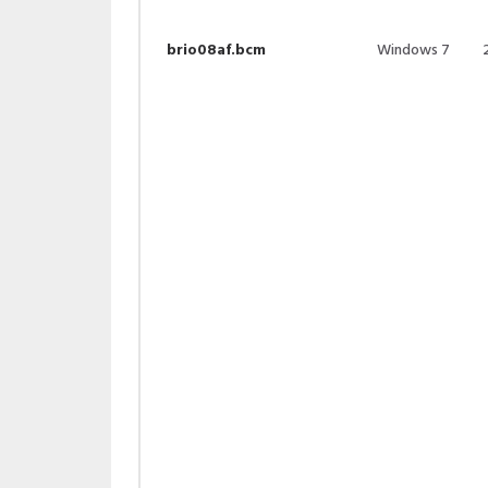
brio08af.bcm
Windows 7