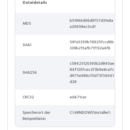
Dateidetails
b51966d96d9f57d31e8a
MD5
a20658ec3cd1
59fa5359b78925fccd6b
SHA1
339b215afb71f132a4fb
c58423120393b2d840ae
84f120fcec2f3b9e8cefc
SHA256
d975e986cf0d73f34041
d28
CRC32
ed471cac
Speicherort der
C:\WINDOWS\Installer\
Beispieldatei