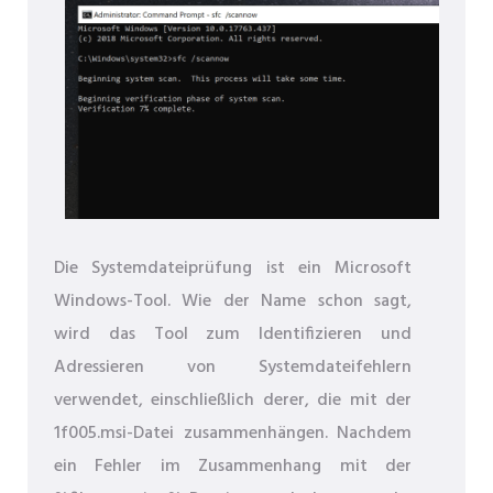
Die Systemdateiprüfung ist ein Microsoft
Windows-Tool. Wie der Name schon sagt,
wird das Tool zum Identifizieren und
Adressieren von Systemdateifehlern
verwendet, einschließlich derer, die mit der
1f005.msi-Datei zusammenhängen. Nachdem
ein Fehler im Zusammenhang mit der