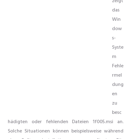
zeigt
das
Win
dow
s-
Syste
m
Fehle
rmel
dung
en
zu
besc
hädigten oder fehlenden Dateien 1f005.msi an.
Solche Situationen können beispielsweise während