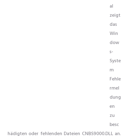
al
zeigt
das
Win
dow
s-
Syste
m
Fehle
rmel
dung
en
zu
besc
hädigten oder fehlenden Dateien CNBS9000.DLL an.