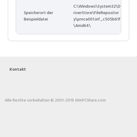
C:\Windows\System32\D
Speicherort der
riverStore\FileRepositor
Beispieldatei
y\prnca001.inf_c505b61f
\Amd64\
Kontakt
Alle Rechte vorbehalten © 2001-2019 WinPCWare.com