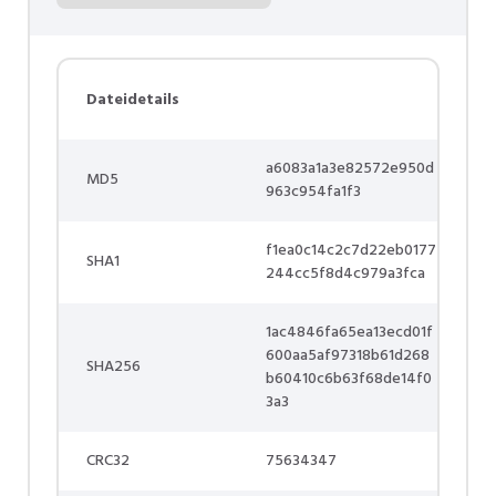
Dateidetails
a6083a1a3e82572e950d
MD5
963c954fa1f3
f1ea0c14c2c7d22eb0177
SHA1
244cc5f8d4c979a3fca
1ac4846fa65ea13ecd01f
600aa5af97318b61d268
SHA256
b60410c6b63f68de14f0
3a3
CRC32
75634347