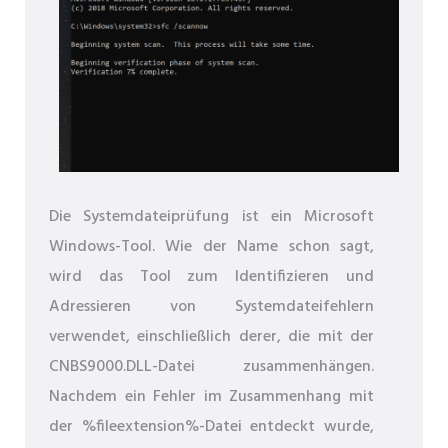
Die Systemdateiprüfung ist ein Microsoft
Windows-Tool. Wie der Name schon sagt,
wird das Tool zum Identifizieren und
Adressieren von Systemdateifehlern
verwendet, einschließlich derer, die mit der
CNBS9000.DLL-Datei zusammenhängen.
Nachdem ein Fehler im Zusammenhang mit
der %fileextension%-Datei entdeckt wurde,