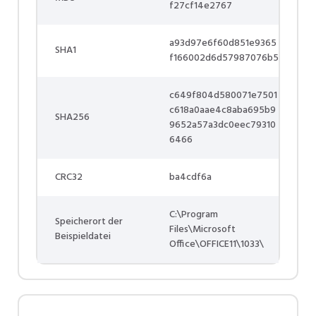
f27cf14e2767
a93d97e6f60d851e9365
SHA1
f166002d6d57987076b5
c649f804d580071e7501
c618a0aae4c8aba695b9
SHA256
9652a57a3dc0eec79310
6466
CRC32
ba4cdf6a
C:\Program
Speicherort der
Files\Microsoft
Beispieldatei
Office\OFFICE11\1033\