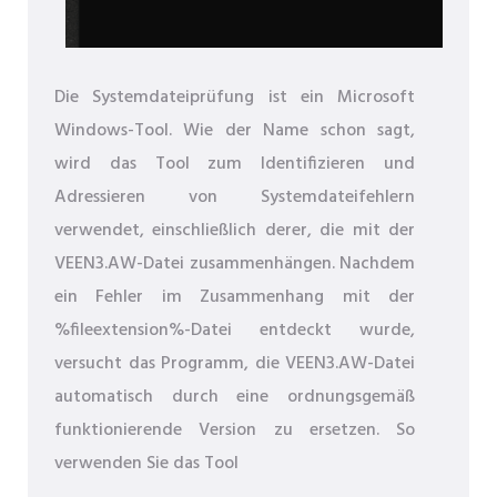
Die Systemdateiprüfung ist ein Microsoft
Windows-Tool. Wie der Name schon sagt,
wird das Tool zum Identifizieren und
Adressieren von Systemdateifehlern
verwendet, einschließlich derer, die mit der
VEEN3.AW-Datei zusammenhängen. Nachdem
ein Fehler im Zusammenhang mit der
%fileextension%-Datei entdeckt wurde,
versucht das Programm, die VEEN3.AW-Datei
automatisch durch eine ordnungsgemäß
funktionierende Version zu ersetzen. So
verwenden Sie das Tool