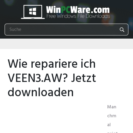
Wie repariere ich
VEEN3.AW? Jetzt
downloaden
Man
chm
al