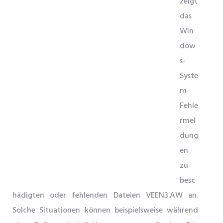
zeigt
das
Win
dow
s-
Syste
m
Fehle
rmel
dung
en
zu
besc
hädigten oder fehlenden Dateien VEEN3.AW an.
Solche Situationen können beispielsweise während