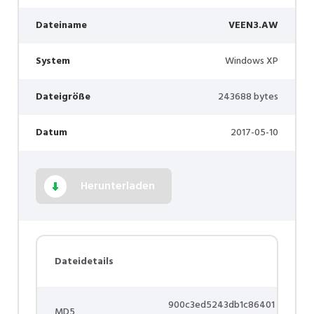
Dateiname
VEEN3.AW
System
Windows XP
Dateigröße
243688 bytes
Datum
2017-05-10
Herunterladen
Dateidetails
900c3ed5243db1c86401
MD5