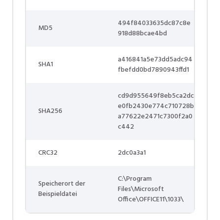
494f84033635dc87c8e
MD5
918d88bcae4bd
a416841a5e73dd5adc94
SHA1
fbefdd0bd7890943ffd1
cd9d955649f8eb5ca2dc
e0fb2430e774c710728b
SHA256
a77622e2471c7300f2a0
c442
CRC32
2dc0a3a1
C:\Program
Speicherort der
Files\Microsoft
Beispieldatei
Office\OFFICE11\1033\