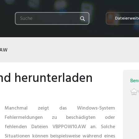
Dateierweit
.AW
und herunterladen
Ben
Manchmal zeigt das Windows-System
Fehlermeldungen zu beschädigten oder
fehlenden Dateien VBPPOW10.AW an. Solche
Situationen können beispielsweise während eines