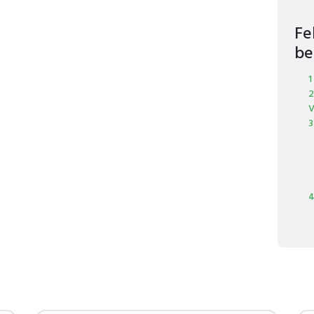
Fe
be
1
2
3
4