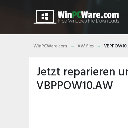
WinPCWare.com
AW files
VBPPOW10
Jetzt reparieren 
VBPPOW10.AW