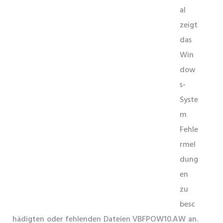
al
zeigt
das
Win
dow
s-
Syste
m
Fehle
rmel
dung
en
zu
besc
hädigten oder fehlenden Dateien VBFPOW10.AW an.