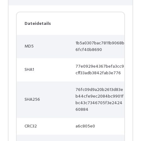
Dateidetails
1b5a0307bac7811b9068b
MD5
6fcf40b8690
77e0929e4367befa3cc9
SHA1
cff33adb3842fab3e776
76fc09d9a20b2613d83e
b44cfe9ec2084bc9901f
SHA256
bc43c7346705f3e2424
60884
CRC32
a6c805e0