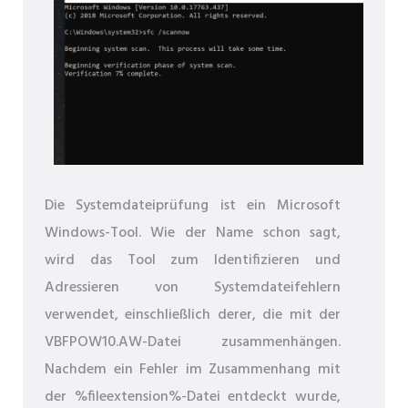
Die Systemdateiprüfung ist ein Microsoft
Windows-Tool. Wie der Name schon sagt,
wird das Tool zum Identifizieren und
Adressieren von Systemdateifehlern
verwendet, einschließlich derer, die mit der
VBFPOW10.AW-Datei zusammenhängen.
Nachdem ein Fehler im Zusammenhang mit
der %fileextension%-Datei entdeckt wurde,