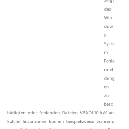
zeigt
das
Win
dow
s-
Syste
m
Fehle
rmel
dung
en
zu
besc
hädigten oder fehlenden Dateien VBAOL10.AW an.
Solche Situationen können beispielsweise während