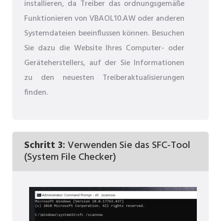
installieren, da Treiber das ordnungsgemäße
Funktionieren von VBAOL10.AW oder anderen
Systemdateien beeinflussen können. Besuchen
Sie dazu die Website Ihres Computer- oder
Geräteherstellers, auf der Sie Informationen
zu den neuesten Treiberaktualisierungen
finden.
Schritt 3:
Verwenden Sie das SFC-Tool
(System File Checker)