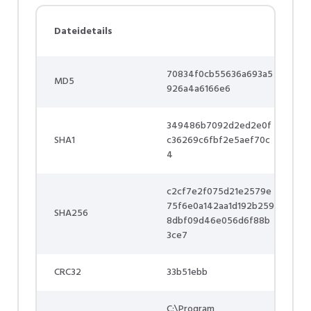
Dateidetails
70834f0cb55636a693a5
MD5
926a4a6166e6
349486b7092d2ed2e0f
SHA1
c36269c6fbf2e5aef70c
4
c2cf7e2f075d21e2579e
75f6e0a142aa1d192b259
SHA256
8dbf09d46e056d6f88b
3ce7
CRC32
33b51ebb
C:\Program