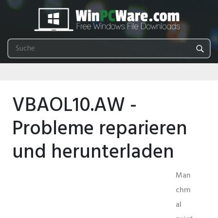
VBAOL10.AW -
Probleme reparieren
und herunterladen
Man
chm
al