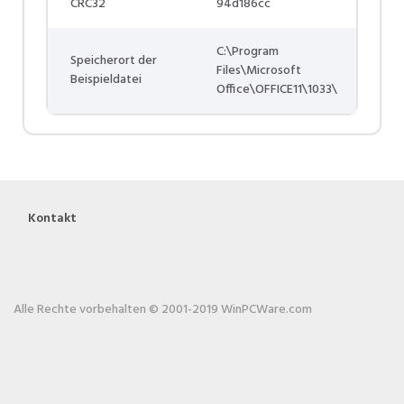
CRC32
94d186cc
C:\Program
Speicherort der
Files\Microsoft
Beispieldatei
Office\OFFICE11\1033\
Kontakt
Alle Rechte vorbehalten © 2001-2019 WinPCWare.com