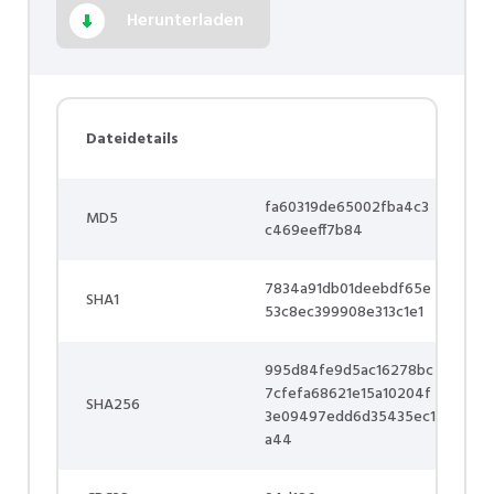
Herunterladen
Dateidetails
fa60319de65002fba4c3
MD5
c469eeff7b84
7834a91db01deebdf65e
SHA1
53c8ec399908e313c1e1
995d84fe9d5ac16278bc
7cfefa68621e15a10204f
SHA256
3e09497edd6d35435ec1
a44