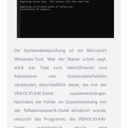
Die Systemdateiprüfung ist ein Microsoft
Windows-Tool. Wie der Name schon sagt,
wird das Tool zum Identifizieren und
Adressieren von Systemdateifehlern
verwendet, einschließlich derer, die mit der
VBAOL10.AW-Datei zusammenhängen.
Nachdem ein Fehler im Zusammenhang mit
der %fileextension%-Datei entdeckt wurde,
versucht das Programm, die VBAOL10.AW-