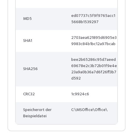
ed07737c5f9f9765acc1
MD5
5668b1539297
2703aea621895d6905e3
SHA1
9983c84b1bc12a97bcab
bee2b65286c95d7aeed
69678e2c3b72b01f9e4e
SHA256
23a9a0b36a7d6f26ff3b7
d592
CRC32
1c9924c6
Speicherort der
C:\MSOffice\Office\
Beispieldatei