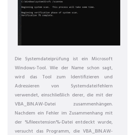
Die Systemdateiprüfung ist ein Microsoft
Windows-Tool. Wie der Name schon sagt,
wird das Tool zum Identifizieren und
Adressieren von Systemdateifehlern
verwendet, einschließlich derer, die mit der
VBA_BIN.AW-Datei zusammenhängen.
Nachdem ein Fehler im Zusammenhang mit
der %fileextension%-Datei entdeckt wurde,
versucht das Programm, die VBA_BIN.AW-