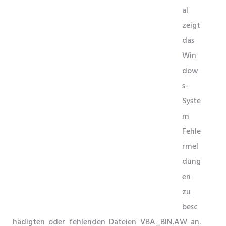
al
zeigt
das
Win
dow
s-
Syste
m
Fehle
rmel
dung
en
zu
besc
hädigten oder fehlenden Dateien VBA_BIN.AW an.