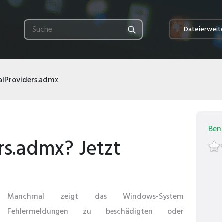
Dateierweit
alProviders.admx
Ben
rs.admx? Jetzt
Manchmal zeigt das Windows-System
Fehlermeldungen zu beschädigten oder