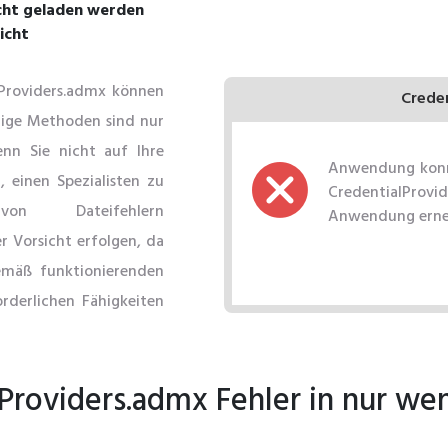
cht geladen werden
icht
Providers.admx können
Crede
nige Methoden sind nur
nn Sie nicht auf Ihre
Anwendung konnt
 einen Spezialisten zu
CredentialProvi
on Dateifehlern
Anwendung erneu
r Vorsicht erfolgen, da
emäß funktionierenden
rderlichen Fähigkeiten
roviders.admx Fehler in nur wen