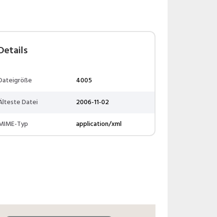
Details
Dateigröße
4005
Älteste Datei
2006-11-02
MIME-Typ
application/xml