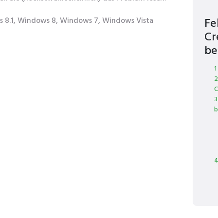
 8.1, Windows 8, Windows 7, Windows Vista
Fe
Cr
be
1
2
C
3
b
4