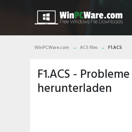
WinPCWare.com
ACS files
F1.ACS
F1.ACS - Probleme
herunterladen