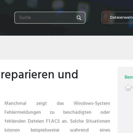
Dateierweit
 reparieren und
Ben
Manchmal zeigt das Windows-System
Fehlermeldungen zu beschädigten oder
fehlenden Dateien F1.ACS an. Solche Situationen
können beispielsweise während eines