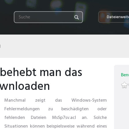
Dateierweit
l
e behebt man das
Ben
ownloaden
Manchmal zeigt das Windows-System
Fehlermeldungen zu beschädigten oder
fehlenden Dateien MsSp7sv.acl an. Solche
Situationen können beispielsweise während eines