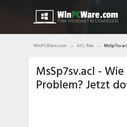
WinPCWare.com
ACL files
MsSp7sv.ac
MsSp7sv.acl - Wi
Problem? Jetzt d