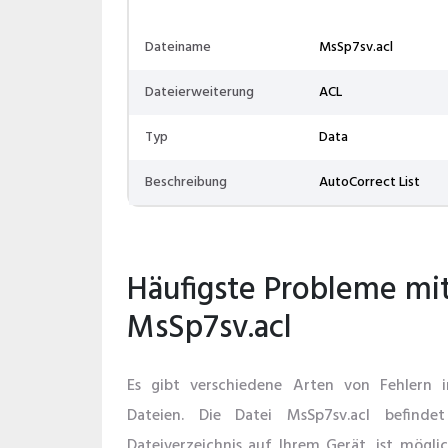
Dateiname
MsSp7sv.acl
Dateierweiterung
ACL
Typ
Data
Beschreibung
AutoCorrect List
Häufigste Probleme mi
MsSp7sv.acl
Es gibt verschiedene Arten von Fehlern
Dateien. Die Datei MsSp7sv.acl befinde
Dateiverzeichnis auf Ihrem Gerät, ist mögl