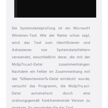
Die Systemdateiprüfung ist ein Microsoft
Windows-Tool. Wie der Name schon sagt,
wird das Tool zum Identifizieren und
Adressieren von Systemdateifehlern
verwendet, einschließlich derer, die mit der
MsSp7ru.acl-Datei zusammenhängen.
Nachdem ein Fehler im Zusammenhang mit
der %fileextension%-Datei entdeckt wurde,
versucht das Programm, die MsSp7ru.acl-
Datei automatisch durch eine
ordnungsgemäß funktionierende Version zu