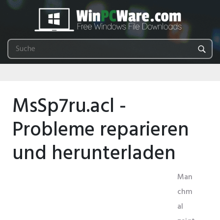
MsSp7ru.acl -
Probleme reparieren
und herunterladen
Man
chm
al