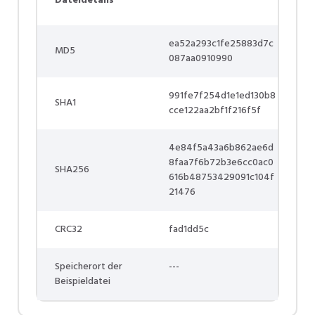
Dateidetails
ea52a293c1fe25883d7c
MD5
087aa0910990
991fe7f254d1e1ed130b8
SHA1
cce122aa2bf1f216f5f
4e84f5a43a6b862ae6d
8faa7f6b72b3e6cc0ac0
SHA256
616b48753429091c104f
21476
CRC32
fad1dd5c
Speicherort der
---
Beispieldatei