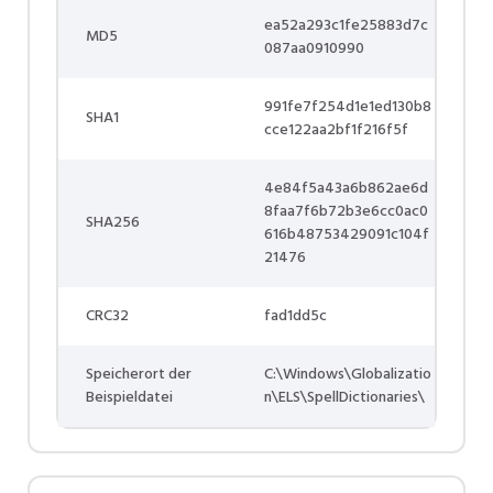
ea52a293c1fe25883d7c
MD5
087aa0910990
991fe7f254d1e1ed130b8
SHA1
cce122aa2bf1f216f5f
4e84f5a43a6b862ae6d
8faa7f6b72b3e6cc0ac0
SHA256
616b48753429091c104f
21476
CRC32
fad1dd5c
Speicherort der
C:\Windows\Globalizatio
Beispieldatei
n\ELS\SpellDictionaries\