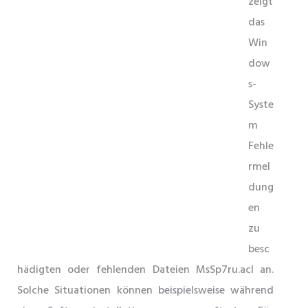
zeigt
das
Win
dow
s-
Syste
m
Fehle
rmel
dung
en
zu
besc
hädigten oder fehlenden Dateien MsSp7ru.acl an.
Solche Situationen können beispielsweise während