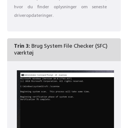
hvor du finder oplysninger om seneste
driveropdateringer.
Trin 3:
Brug System File Checker (SFC)
værktøj