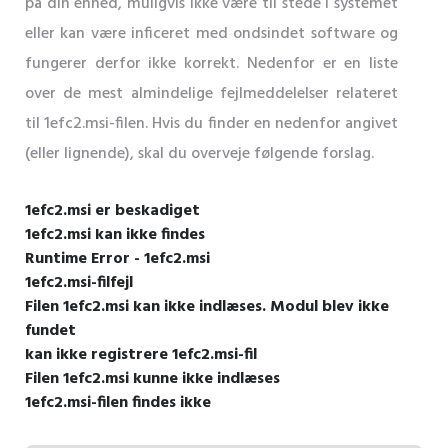
på din enhed, muligvis ikke være til stede i systemet
eller kan være inficeret med ondsindet software og
fungerer derfor ikke korrekt. Nedenfor er en liste
over de mest almindelige fejlmeddelelser relateret
til 1efc2.msi-filen. Hvis du finder en nedenfor angivet
(eller lignende), skal du overveje følgende forslag.
1efc2.msi er beskadiget
1efc2.msi kan ikke findes
Runtime Error - 1efc2.msi
1efc2.msi-filfejl
Filen 1efc2.msi kan ikke indlæses. Modul blev ikke
fundet
kan ikke registrere 1efc2.msi-fil
Filen 1efc2.msi kunne ikke indlæses
1efc2.msi-filen findes ikke