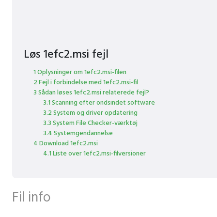
Løs 1efc2.msi fejl
1 Oplysninger om 1efc2.msi-filen
2 Fejl i forbindelse med 1efc2.msi-fil
3 Sådan løses 1efc2.msi relaterede fejl?
3.1 Scanning efter ondsindet software
3.2 System og driver opdatering
3.3 System File Checker-værktøj
3.4 Systemgendannelse
4 Download 1efc2.msi
4.1 Liste over 1efc2.msi-filversioner
Fil info