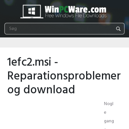
1efc2.msi -
Reparationsproblemer
og download
Nogl
e
gang