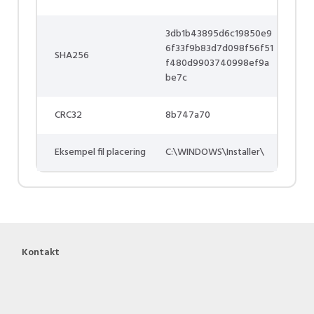
3db1b43895d6c19850e9
6f33f9b83d7d098f56f51
SHA256
f480d9903740998ef9a
be7c
CRC32
8b747a70
Eksempel fil placering
C:\WINDOWS\Installer\
Kontakt