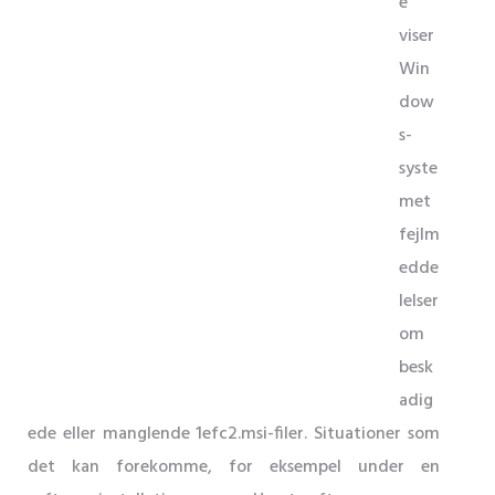
e
viser
Win
dow
s-
syste
met
fejlm
edde
lelser
om
besk
adig
ede eller manglende 1efc2.msi-filer. Situationer som
det kan forekomme, for eksempel under en