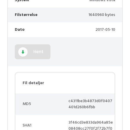
System
Windows Vista
Filstørrelse
1640960 bytes
Dato
2017-05-10
Hent
Fil detaljer
c4311be3b4873d0f0407
MD5
401d260b6fbb
3f46cd3e833da964a85e
SHA1
08408cc27f0f2f72b7f0