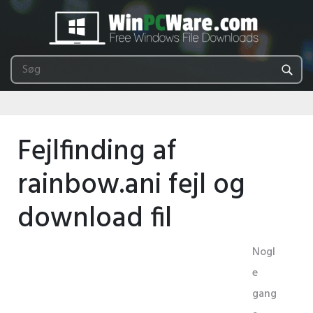
Fejlfinding af
rainbow.ani fejl og
download fil
Nogl
e
gang