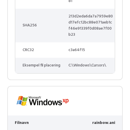
81
213d2eda6da7a7959e80
d17efc12bc88e071aeb1c
SHA256
f46e91339f0d08ae7f00
b23
CRC32
c3a64f15
Eksempel fil placering
C:\Windows\Cursors\
Filnavn
rainbow.ani