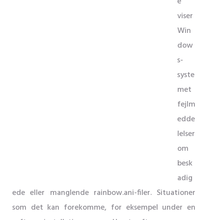
e
viser
Win
dow
s-
syste
met
fejlm
edde
lelser
om
besk
adig
ede eller manglende rainbow.ani-filer. Situationer
som det kan forekomme, for eksempel under en