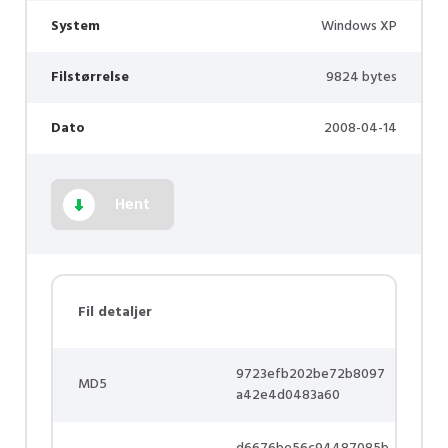
System
Windows XP
Filstørrelse
9824 bytes
Dato
2008-04-14
Hent
Fil detaljer
9723efb202be72b8097
MD5
a42e4d0483a60