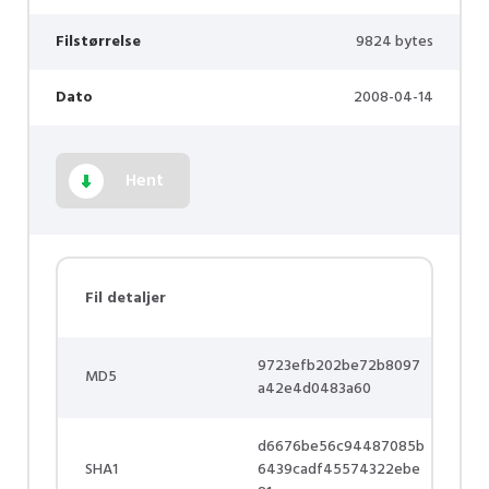
Filstørrelse
9824 bytes
Dato
2008-04-14
Hent
Fil detaljer
9723efb202be72b8097
MD5
a42e4d0483a60
d6676be56c94487085b
SHA1
6439cadf45574322ebe