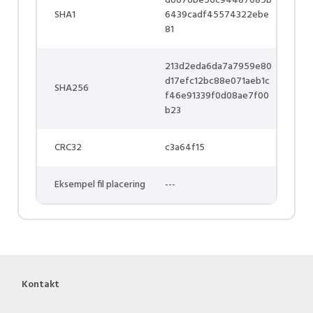
d6676be56c94487085b
SHA1
6439cadf45574322ebe
81
213d2eda6da7a7959e80
d17efc12bc88e071aeb1c
SHA256
f46e91339f0d08ae7f00
b23
CRC32
c3a64f15
Eksempel fil placering
---
Kontakt