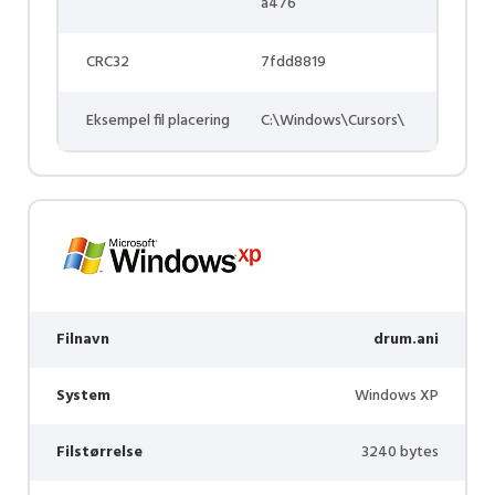
a476
CRC32
7fdd8819
Eksempel fil placering
C:\Windows\Cursors\
Filnavn
drum.ani
System
Windows XP
Filstørrelse
3240 bytes