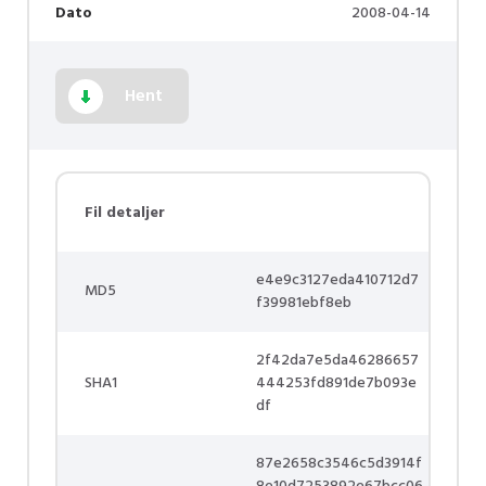
Dato
2008-04-14
Hent
Fil detaljer
e4e9c3127eda410712d7
MD5
f39981ebf8eb
2f42da7e5da46286657
SHA1
444253fd891de7b093e
df
87e2658c3546c5d3914f