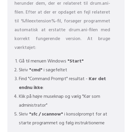
herunder dem, der er relateret til drum.ani-
filen. Efter at der er opdaget en fejl relateret
til %fileextension%-fil, forsøger programmet
automatisk at erstatte drum.ani-filen med
korrekt fungerende version. At bruge
værktøjet:
Gå til menuen Windows
"Start"
Skriv
"cmd"
i søgefeltet
Find "Command Prompt" resultat -
Kør det
endnu ikke
:
Klik på højre museknap og vælg "Kør som
administrator"
Skriv
"sfc / scannow"
i konsolprompt for at
starte programmet og følg instruktionerne