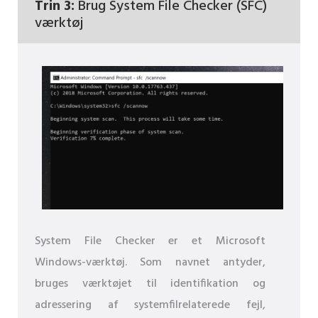
Trin 3:
Brug System File Checker (SFC)
værktøj
System File Checker er et Microsoft
Windows-værktøj. Som navnet antyder,
bruges værktøjet til identifikation og
adressering af systemfilrelaterede fejl,