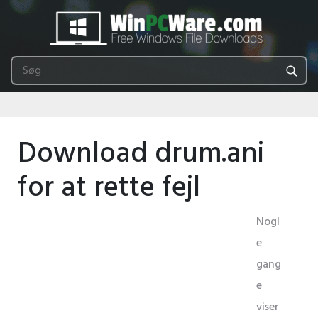
Download drum.ani
for at rette fejl
Nogl
e
gang
e
viser