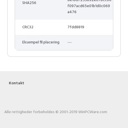
8e10d7253892e67bcc06
SHA256
f097acd65e01b1d0c069
a476
CRC32
7fdd8819
Eksempel fil placering
---
Kontakt
Alle rettigheder forbeholdes © 2001-2019 WinPCWare.com