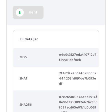
Hent
Fil detaljer
e4e9c3127eda410712d7
MD5
f39981ebf8eb
2f42da7e5da46286657
SHA1
444253fd891de7b093e
df
87e2658c3546c5d3914f
8e10d7253892e67bcc06
SHA256
f097acd65e01b1d0c069