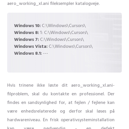
aero_working_xl.ani fileksempler katalogveje.
Windows 10:
C:\Windows\Cursors\
Windows 8:
1: C:\Windows\Cursors\
Windows 7:
C:\Windows\Cursors\
Windows Vista:
C:\Windows\Cursors\
Windows 8.1:
---
Hvis trinene ikke løste dit aero_working_xl.ani-
filproblem, skal du kontakte en professionel. Der
findes en sandsynlighed for, at fejlen / fejlene kan
være enhedsrelaterede og derfor skal løses på
hardwareniveau. En frisk operativsysteminstallation
kan være nødvendig - en defekt