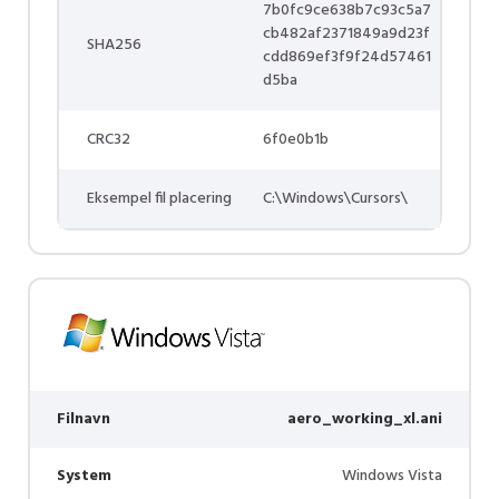
7b0fc9ce638b7c93c5a7
cb482af2371849a9d23f
SHA256
cdd869ef3f9f24d57461
d5ba
CRC32
6f0e0b1b
Eksempel fil placering
C:\Windows\Cursors\
Filnavn
aero_working_xl.ani
System
Windows Vista