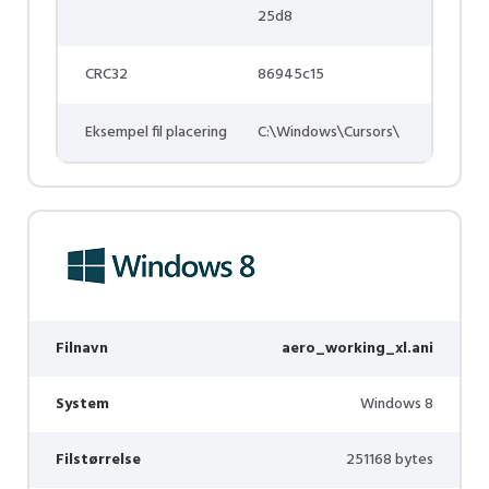
25d8
CRC32
86945c15
Eksempel fil placering
C:\Windows\Cursors\
Filnavn
aero_working_xl.ani
System
Windows 8
Filstørrelse
251168 bytes