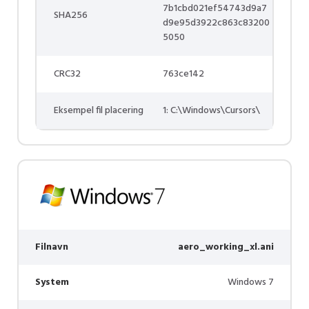
7b1cbd021ef54743d9a7
SHA256
d9e95d3922c863c83200
5050
CRC32
763ce142
Eksempel fil placering
1: C:\Windows\Cursors\
Filnavn
aero_working_xl.ani
System
Windows 7