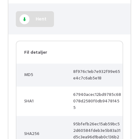
Hent
Fil detaljer
8f976c1eb7e932f99e65
MD5
e4c7c6ab5e18
67940acec12bd9785c68
SHA1
078d2580f0db9478145
5
95bfefb26ec15ab59bc5
2d60584fdeb3e5b83a31
SHA256
d5c3ea96d1bab0c136b2