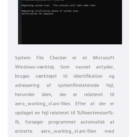
System File Checker er et Microsoft
Windows-værktøj. Som navnet antyder,
bruges værktøjet til identifikation og
adressering af systemfilrelaterede fejl,
herunder dem, der er relateret til
aero_working_xl.ani-filen. Efter at der er
opdaget en fejl relateret til %fileextension%-
fil, forsøger programmet automatisk at
erstatte aero_working_xl.ani-filen med