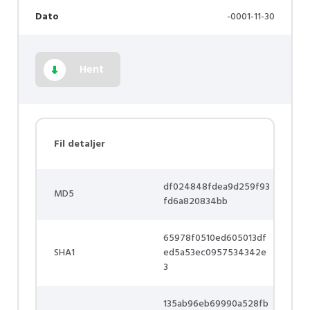
Dato
-0001-11-30
Hent
Fil detaljer
df024848fdea9d259f93
MD5
fd6a820834bb
65978f0510ed605013df
SHA1
ed5a53ec0957534342e
3
135ab96eb69990a528fb