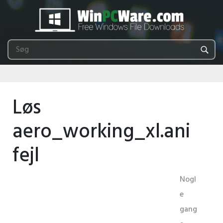
Løs
aero_working_xl.ani
fejl
Nogl
e
gang