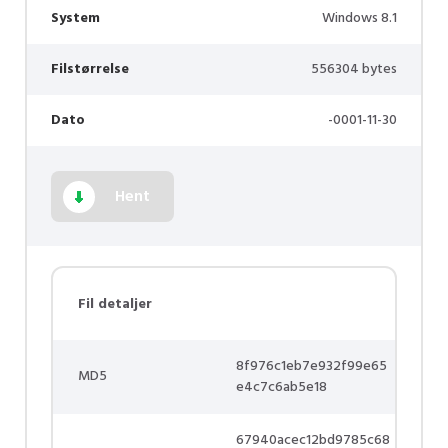
System
Windows 8.1
Filstørrelse
556304 bytes
Dato
-0001-11-30
Hent
Fil detaljer
8f976c1eb7e932f99e65
MD5
e4c7c6ab5e18
67940acec12bd9785c68