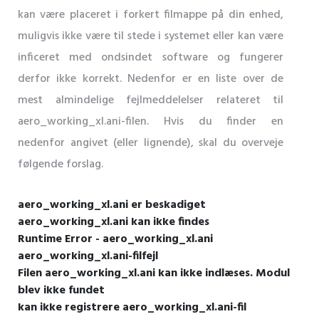
kan være placeret i forkert filmappe på din enhed,
muligvis ikke være til stede i systemet eller kan være
inficeret med ondsindet software og fungerer
derfor ikke korrekt. Nedenfor er en liste over de
mest almindelige fejlmeddelelser relateret til
aero_working_xl.ani-filen. Hvis du finder en
nedenfor angivet (eller lignende), skal du overveje
følgende forslag.
aero_working_xl.ani er beskadiget
aero_working_xl.ani kan ikke findes
Runtime Error - aero_working_xl.ani
aero_working_xl.ani-filfejl
Filen aero_working_xl.ani kan ikke indlæses. Modul
blev ikke fundet
kan ikke registrere aero_working_xl.ani-fil