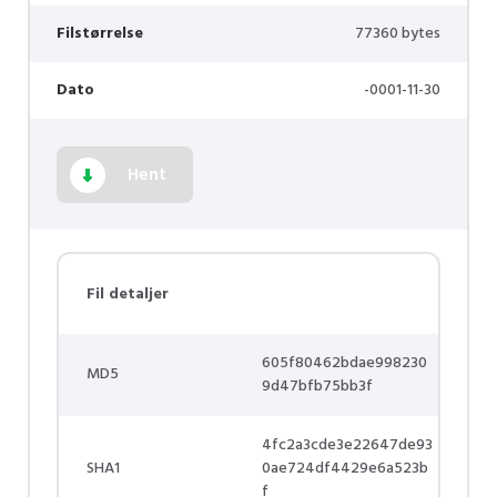
Filstørrelse
77360 bytes
Dato
-0001-11-30
Hent
Fil detaljer
605f80462bdae998230
MD5
9d47bfb75bb3f
4fc2a3cde3e22647de93
SHA1
0ae724df4429e6a523b
f