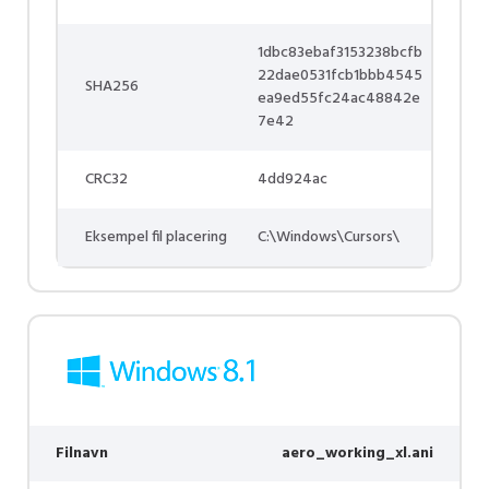
1dbc83ebaf3153238bcfb
22dae0531fcb1bbb4545
SHA256
ea9ed55fc24ac48842e
7e42
CRC32
4dd924ac
Eksempel fil placering
C:\Windows\Cursors\
Filnavn
aero_working_xl.ani