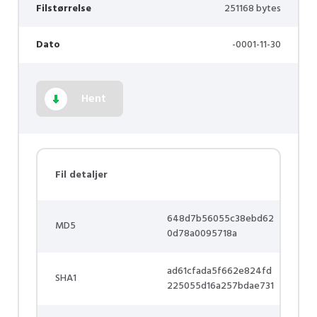
Filstørrelse
251168 bytes
Dato
-0001-11-30
Hent
Fil detaljer
648d7b56055c38ebd62
MD5
0d78a0095718a
ad61cfada5f662e824fd
SHA1
225055d16a257bdae731