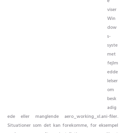
e
viser
Win
dow
s-
syste
met
fejlm
edde
lelser
om
besk
adig
ede eller manglende aero_working_xl.ani-filer.
Situationer som det kan forekomme, for eksempel