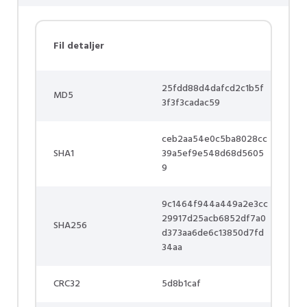
Fil detaljer
25fdd88d4dafcd2c1b5f
MD5
3f3f3cadac59
ceb2aa54e0c5ba8028cc
SHA1
39a5ef9e548d68d5605
9
9c1464f944a449a2e3cc
29917d25acb6852df7a0
SHA256
d373aa6de6c13850d7fd
34aa
CRC32
5d8b1caf