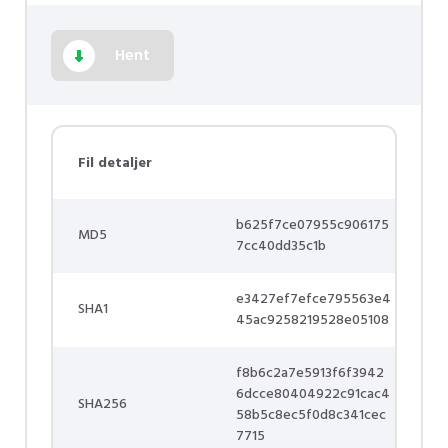
Hent
Fil detaljer
b625f7ce07955c906175
MD5
7cc40dd35c1b
e3427ef7efce795563e4
SHA1
45ac9258219528e05108
f8b6c2a7e5913f6f3942
6dcce80404922c91cac4
SHA256
58b5c8ec5f0d8c341cec
7715