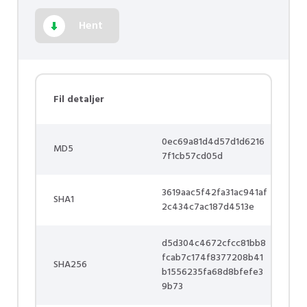
Hent
Fil detaljer
0ec69a81d4d57d1d6216
MD5
7f1cb57cd05d
3619aac5f42fa31ac941af
SHA1
2c434c7ac187d4513e
d5d304c4672cfcc81bb8
fcab7c174f8377208b41
SHA256
b1556235fa68d8bfefe3
9b73