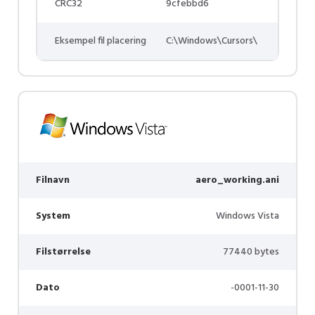
CRC32
9cfebbd6
Eksempel fil placering
C:\Windows\Cursors\
Filnavn
aero_working.ani
System
Windows Vista
Filstørrelse
77440 bytes
Dato
-0001-11-30