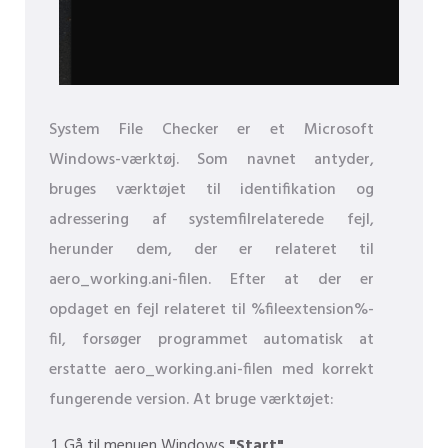
System File Checker er et Microsoft
Windows-værktøj. Som navnet antyder,
bruges værktøjet til identifikation og
adressering af systemfilrelaterede fejl,
herunder dem, der er relateret til
aero_working.ani-filen. Efter at der er
opdaget en fejl relateret til %fileextension%-
fil, forsøger programmet automatisk at
erstatte aero_working.ani-filen med korrekt
fungerende version. At bruge værktøjet:
Gå til menuen Windows
"Start"