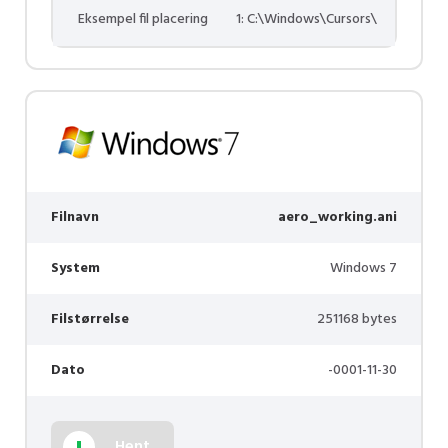
Eksempel fil placering
1: C:\Windows\Cursors\
Filnavn
aero_working.ani
System
Windows 7
Filstørrelse
251168 bytes
Dato
-0001-11-30
Hent