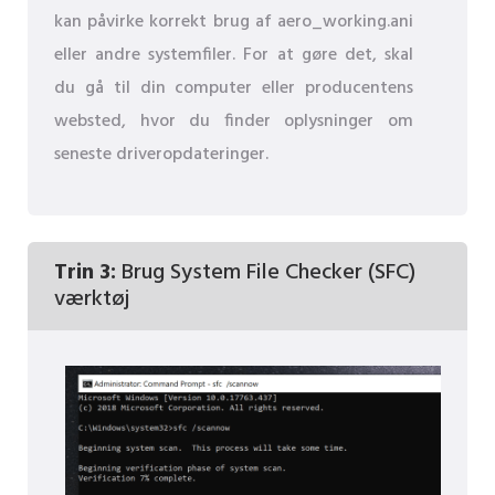
kan påvirke korrekt brug af aero_working.ani
eller andre systemfiler. For at gøre det, skal
du gå til din computer eller producentens
websted, hvor du finder oplysninger om
seneste driveropdateringer.
Trin 3:
Brug System File Checker (SFC)
værktøj