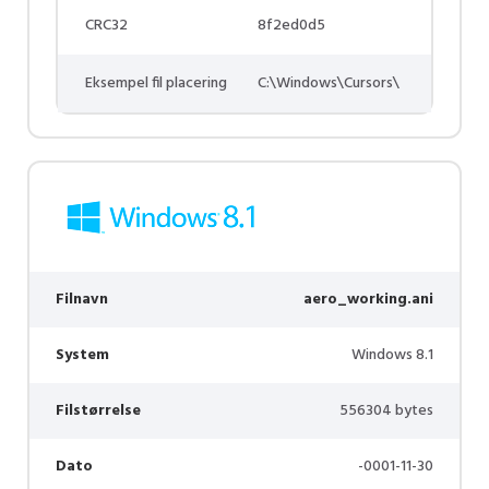
CRC32
8f2ed0d5
Eksempel fil placering
C:\Windows\Cursors\
Filnavn
aero_working.ani
System
Windows 8.1
Filstørrelse
556304 bytes
Dato
-0001-11-30