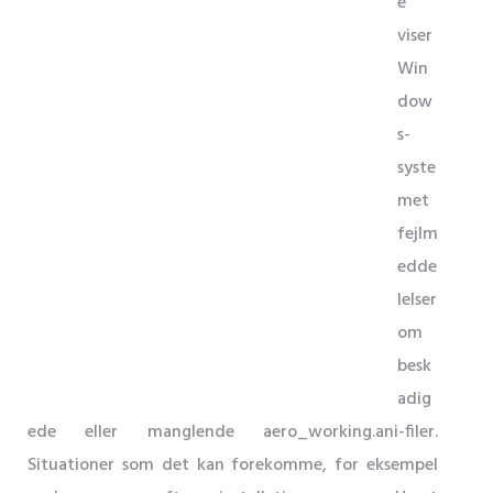
e
viser
Win
dow
s-
syste
met
fejlm
edde
lelser
om
besk
adig
ede eller manglende aero_working.ani-filer.
Situationer som det kan forekomme, for eksempel