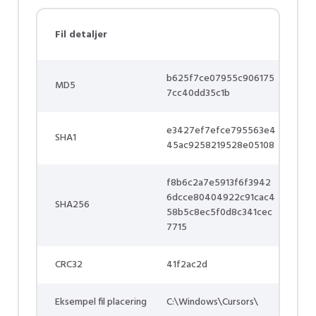
Fil detaljer
b625f7ce07955c906175
MD5
7cc40dd35c1b
e3427ef7efce795563e4
SHA1
45ac9258219528e05108
f8b6c2a7e5913f6f3942
6dcce80404922c91cac4
SHA256
58b5c8ec5f0d8c341cec
7715
CRC32
41f2ac2d
Eksempel fil placering
C:\Windows\Cursors\