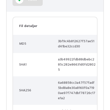
Fil detaljer
3bf9c4b812627f57ae51
MD5
d41be32ccd30
a3b49922fdb88dbebc2
SHA1
85c282e86631d0fd2802
5
6a68858cc3a47f57fadf
5bd8a8e30a8160f0a719
SHA256
0ae97f747dbf78726c17
e1a2