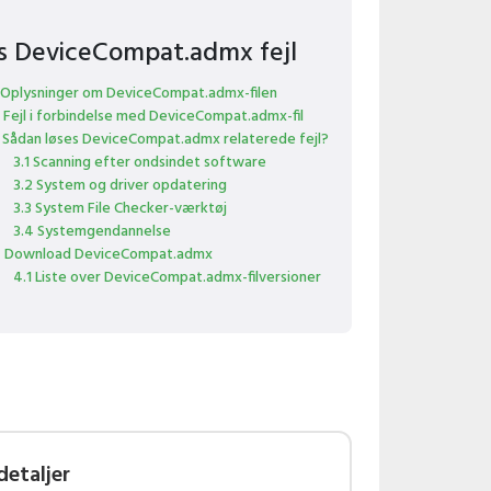
s DeviceCompat.admx fejl
 Oplysninger om DeviceCompat.admx-filen
 Fejl i forbindelse med DeviceCompat.admx-fil
 Sådan løses DeviceCompat.admx relaterede fejl?
3.1 Scanning efter ondsindet software
3.2 System og driver opdatering
3.3 System File Checker-værktøj
3.4 Systemgendannelse
 Download DeviceCompat.admx
4.1 Liste over DeviceCompat.admx-filversioner
detaljer