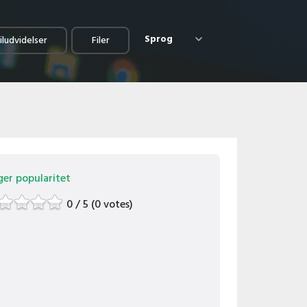
Sprog
iludvidelser
Filer
ger popularitet
0 / 5 (0 votes)