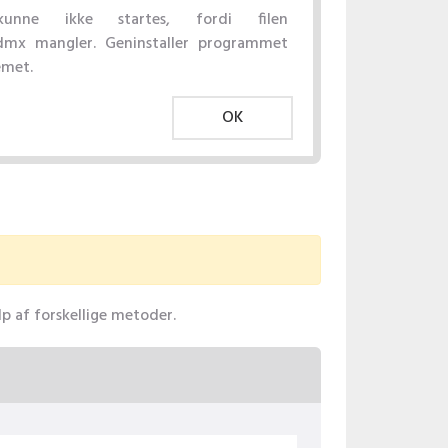
unne ikke startes, fordi filen
dmx mangler. Geninstaller programmet
emet.
OK
lp af forskellige metoder.