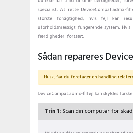
du ikke har tillid til dine færdigheder, fore
specialist. At rette DeviceCompat.admx-fil
største forsigtighed, hvis fejl kan resul
uforholdsmæssigt fungerende system. Hvis
færdigheder, fortsæt.
Sådan repareres Device
Husk, før du foretager en handling relatere
DeviceCompat.admx-filfejl kan skyldes forskel
Trin 1:
Scan din computer for skad