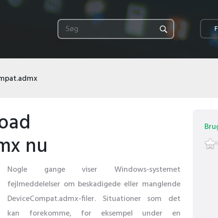
F
mpat.admx
load
Bru
mx nu
Nogle gange viser Windows-systemet
fejlmeddelelser om beskadigede eller manglende
DeviceCompat.admx-filer. Situationer som det
kan forekomme, for eksempel under en