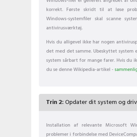
Windows-filer er generelt angrebet af on
korrekt. Første skridt til at løse pr
Windows-systemfiler skal scanne sys
antivirusværktøj.
Hvis du alligevel ikke har nogen antiviru
det med det samme. Ubeskyttet system er i
system sårbart for mange farer. Hvis du ik
du se denne Wikipedia-artikel -
sammenlig
Trin 2:
Opdater dit system og driv
Installation af relevante Microsoft 
problemer i forbindelse med DeviceCompa