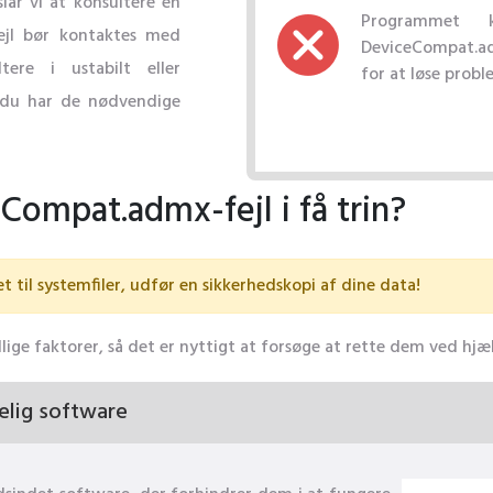
slår vi at konsultere en
Programmet k
fejl bør kontaktes med
DeviceCompat.a
tere i ustabilt eller
for at løse probl
 du har de nødvendige
Compat.admx-fejl i få trin?
t til systemfiler, udfør en sikkerhedskopi af dine data!
lige faktorer, så det er nyttigt at forsøge at rette dem ved hjæ
elig software