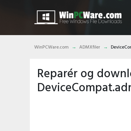
WinPCWare.com
ADMXfiler
DeviceCo
Reparér og down
DeviceCompat.ad