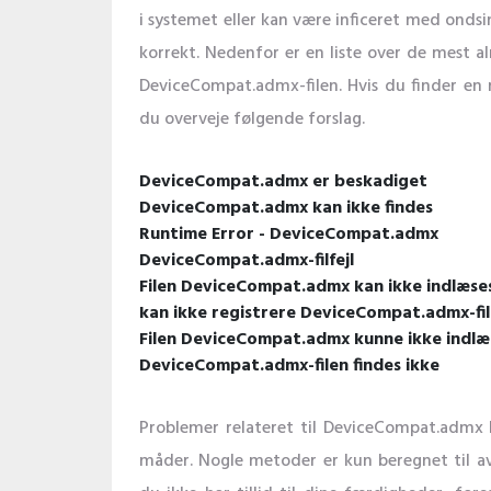
i systemet eller kan være inficeret med onds
korrekt. Nedenfor er en liste over de mest al
DeviceCompat.admx-filen. Hvis du finder en n
du overveje følgende forslag.
DeviceCompat.admx er beskadiget
DeviceCompat.admx kan ikke findes
Runtime Error - DeviceCompat.admx
DeviceCompat.admx-filfejl
Filen DeviceCompat.admx kan ikke indlæses
kan ikke registrere DeviceCompat.admx-fil
Filen DeviceCompat.admx kunne ikke indlæ
DeviceCompat.admx-filen findes ikke
Problemer relateret til DeviceCompat.admx k
måder. Nogle metoder er kun beregnet til av