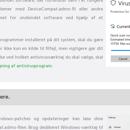
dsindet software, der forhindrer dem i at fungere
oblemer med DeviceCompat.admx-fil eller andre
temet for ondsindet software ved hjælp af et
sprogrammer installeret på dit system, skal du gøre
kke kun en kilde til filfejl, men vigtigere gør dit
ke ved hvilket antivirusværktøj du skal vælge, skal
ning af antivirusprogram
.
ere.
Windows-patches og opdateringer kan løse dine
t.admx-filen. Brug dedikeret Windows-værktøj til