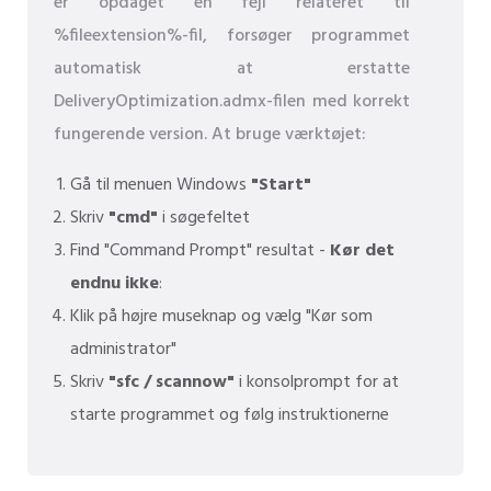
er opdaget en fejl relateret til
%fileextension%-fil, forsøger programmet
automatisk at erstatte
DeliveryOptimization.admx-filen med korrekt
fungerende version. At bruge værktøjet:
Gå til menuen Windows
"Start"
Skriv
"cmd"
i søgefeltet
Find "Command Prompt" resultat -
Kør det
endnu ikke
:
Klik på højre museknap og vælg "Kør som
administrator"
Skriv
"sfc / scannow"
i konsolprompt for at
starte programmet og følg instruktionerne