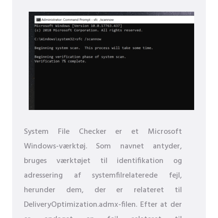
System File Checker er et Microsoft
Windows-værktøj. Som navnet antyder,
bruges værktøjet til identifikation og
adressering af systemfilrelaterede fejl,
herunder dem, der er relateret til
DeliveryOptimization.admx-filen. Efter at der