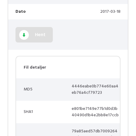
Dato
2017-03-18
Hent
Fil detaljer
4446eabe0b774e60aa4
MD5
eb76a4cf79723
e801be7149e77b1d0d3b
SHA1
40490d1b4e2bb8e17ccb
79a85aed57db7009264