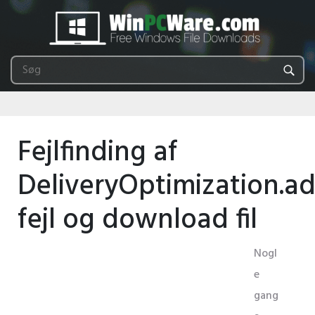
Fejlfinding af
DeliveryOptimization.a
fejl og download fil
Nogl
e
gang