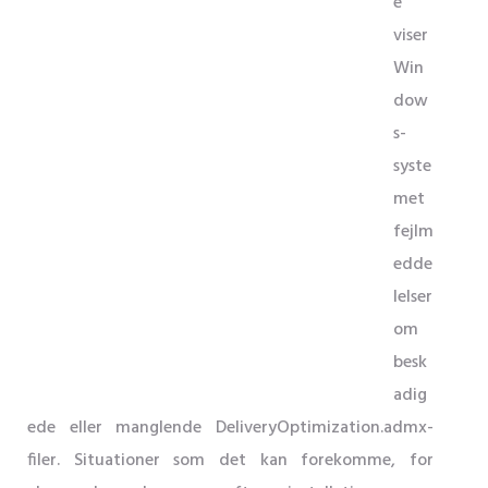
e
viser
Win
dow
s-
syste
met
fejlm
edde
lelser
om
besk
adig
ede eller manglende DeliveryOptimization.admx-
filer. Situationer som det kan forekomme, for