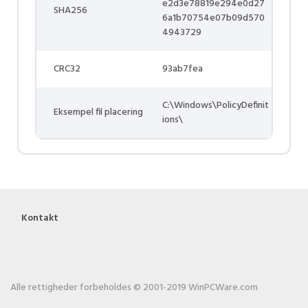
e2d3e78819e294e0d27
SHA256
6a1b70754e07b09d570
4943729
CRC32
93ab7fea
C:\Windows\PolicyDefinit
Eksempel fil placering
ions\
Kontakt
Alle rettigheder forbeholdes © 2001-2019 WinPCWare.com