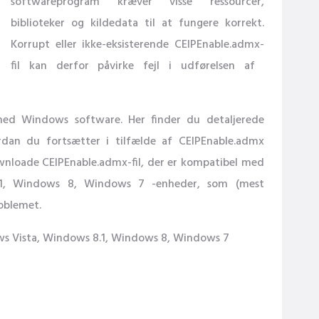
softwareprogram kræver visse ressourcer,
biblioteker og kildedata til at fungere korrekt.
Korrupt eller ikke-eksisterende CEIPEnable.admx-
fil kan derfor påvirke fejl i udførelsen af ​​
 med Windows software. Her finder du detaljerede
ordan du fortsætter i tilfælde af CEIPEnable.admx
ownloade CEIPEnable.admx-fil, der er kompatibel med
1, Windows 8, Windows 7 -enheder, som (mest
roblemet.
s Vista, Windows 8.1, Windows 8, Windows 7