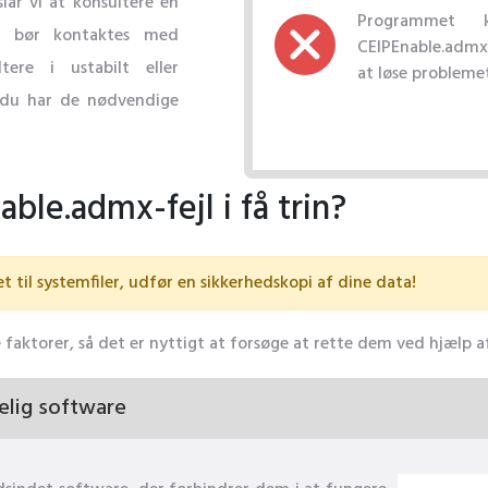
slår vi at konsultere en
Programmet k
ejl bør kontaktes med
CEIPEnable.admx
tere i ustabilt eller
at løse problemet
 du har de nødvendige
ble.admx-fejl i få trin?
t til systemfiler, udfør en sikkerhedskopi af dine data!
e faktorer, så det er nyttigt at forsøge at rette dem ved hjælp a
elig software