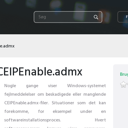
F
le.admx
CEIPEnable.admx
Bru
Nogle gange viser Windows-systemet
fejlmeddelelser om beskadigede eller manglende
CEIPEnable.admx-filer. Situationer som det kan
forekomme, for eksempel under en
softwareinstallationsproces. Hvert