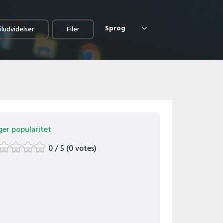
Sprog
iludvidelser
Filer
ger popularitet
0 / 5 (0 votes)