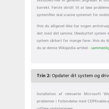
Windows-filer er generelt angrebet af on
korrekt. Første skridt til at løse probl
systemfiler skal scanne systemet for onds
Hvis du alligevel ikke har nogen antiviru
det med det samme. Ubeskyttet system er i
system sårbart for mange farer. Hvis du ik
du se denne Wikipedia-artikel -
sammenlig
Trin 2:
Opdater dit system og driv
Installation af relevante Microsoft 
problemer i forbindelse med CEIPEnable.a
udføre opdateringen.