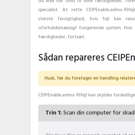
du ikke har tillid til dine færdigheder, fore
specialist. At rette CEIPEnable.admx-filf
største forsigtighed, hvis fejl kan resul
uforholdsmæssigt fungerende system. Hvis
færdigheder, fortsæt.
Sådan repareres CEIPEna
Husk, før du foretager en handling relatere
CEIPEnable.admx-filfejl kan skyldes forskellig
Trin 1:
Scan din computer for skad