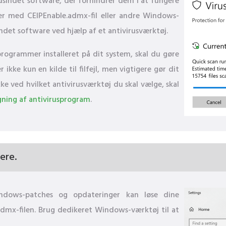
dsindet software, der forhindrer dem i at fungere
emer med CEIPEnable.admx-fil eller andre Windows-
indet software ved hjælp af et antivirusværktøj.
sprogrammer installeret på dit system, skal du gøre
kke kun en kilde til filfejl, men vigtigere gør dit
ke ved hvilket antivirusværktøj du skal vælge, skal
ning af antivirusprogram
.
ere.
Windows-patches og opdateringer kan løse dine
dmx-filen. Brug dedikeret Windows-værktøj til at