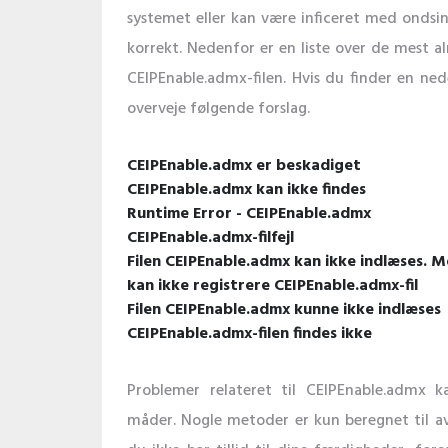
systemet eller kan være inficeret med ondsi
korrekt. Nedenfor er en liste over de mest al
CEIPEnable.admx-filen. Hvis du finder en nede
overveje følgende forslag.
CEIPEnable.admx er beskadiget
CEIPEnable.admx kan ikke findes
Runtime Error - CEIPEnable.admx
CEIPEnable.admx-filfejl
Filen CEIPEnable.admx kan ikke indlæses. M
kan ikke registrere CEIPEnable.admx-fil
Filen CEIPEnable.admx kunne ikke indlæses
CEIPEnable.admx-filen findes ikke
Problemer relateret til CEIPEnable.admx ka
måder. Nogle metoder er kun beregnet til av