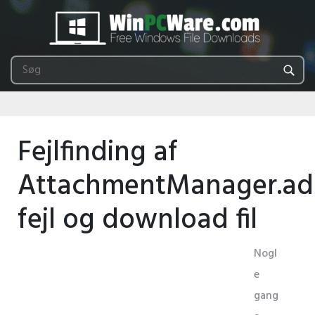
Fejlfinding af
AttachmentManager.a
fejl og download fil
Nogl
e
gang