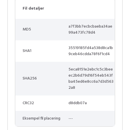
Fil detaljer
a7f3bb7ecbcbaeba34ae
MD5
99a473fc78d4
35519185fd4a538d8ca1b
SHA1
9ceb46cdda78f6f1cd4
5eca8151e2ebc1c5c3bee
ec2b6d79d16f54eb543f
SHA256
ba45ed6e8cc6a7d3d563
2a8
CRC32
d8ddb07a
Eksempel fil placering
---