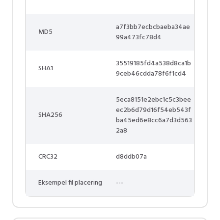
a7f3bb7ecbcbaeba34ae
MD5
99a473fc78d4
35519185fd4a538d8ca1b
SHA1
9ceb46cdda78f6f1cd4
5eca8151e2ebc1c5c3bee
ec2b6d79d16f54eb543f
SHA256
ba45ed6e8cc6a7d3d563
2a8
CRC32
d8ddb07a
Eksempel fil placering
---