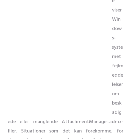
e
viser
Win
dow
s-
syste
met
fejlm
edde
lelser
om
besk
adig
ede eller manglende AttachmentManager.admx-
filer. Situationer som det kan forekomme, for