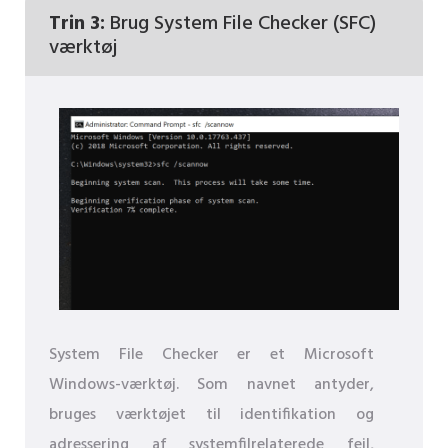
Trin 3:
Brug System File Checker (SFC)
værktøj
System File Checker er et Microsoft
Windows-værktøj. Som navnet antyder,
bruges værktøjet til identifikation og
adressering af systemfilrelaterede fejl,