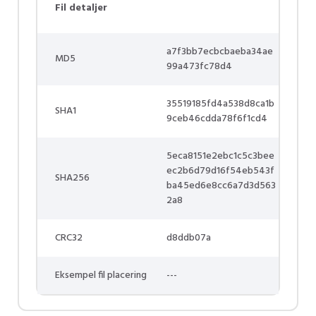
Fil detaljer
a7f3bb7ecbcbaeba34ae
MD5
99a473fc78d4
35519185fd4a538d8ca1b
SHA1
9ceb46cdda78f6f1cd4
5eca8151e2ebc1c5c3bee
ec2b6d79d16f54eb543f
SHA256
ba45ed6e8cc6a7d3d563
2a8
CRC32
d8ddb07a
Eksempel fil placering
---