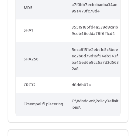
a7f3bb7ecbcbaeba34ae
MD5
99a473fc78d4
35519185fd4a538d8ca1b
SHA1
9ceb46cdda78f6f1cd4
5eca8151e2ebc1c5c3bee
ec2b6d79d16f54eb543f
SHA256
ba45ed6e8cc6a7d3d563
2a8
CRC32
d8ddb07a
C:\Windows\PolicyDefinit
Eksempel fil placering
ions\