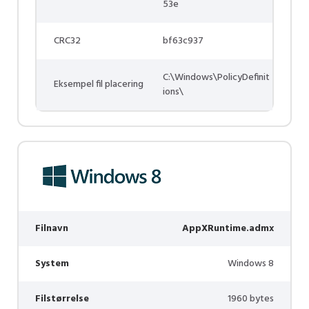
53e
CRC32
bf63c937
C:\Windows\PolicyDefinit
Eksempel fil placering
ions\
Filnavn
AppXRuntime.admx
System
Windows 8
Filstørrelse
1960 bytes