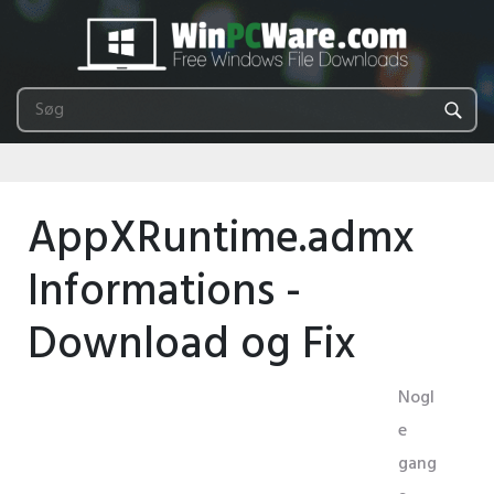
AppXRuntime.admx
Informations -
Download og Fix
Nogl
e
gang