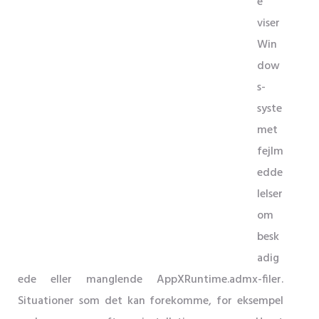
e
viser
Win
dow
s-
syste
met
fejlm
edde
lelser
om
besk
adig
ede eller manglende AppXRuntime.admx-filer.
Situationer som det kan forekomme, for eksempel