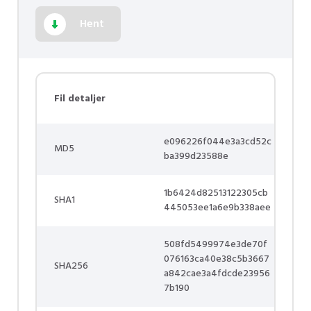
Hent
Fil detaljer
e096226f044e3a3cd52c
MD5
ba399d23588e
1b6424d82513122305cb
SHA1
445053ee1a6e9b338aee
508fd5499974e3de70f
076163ca40e38c5b3667
SHA256
a842cae3a4fdcde23956
7b190