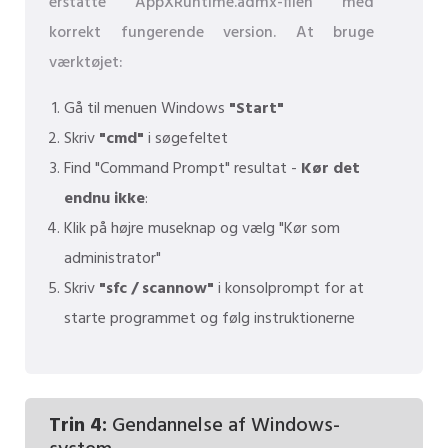
erstatte AppXRuntime.admx-filen med
korrekt fungerende version. At bruge
værktøjet:
Gå til menuen Windows
"Start"
Skriv
"cmd"
i søgefeltet
Find "Command Prompt" resultat -
Kør det
endnu ikke
:
Klik på højre museknap og vælg "Kør som
administrator"
Skriv
"sfc / scannow"
i konsolprompt for at
starte programmet og følg instruktionerne
Trin 4:
Gendannelse af Windows-