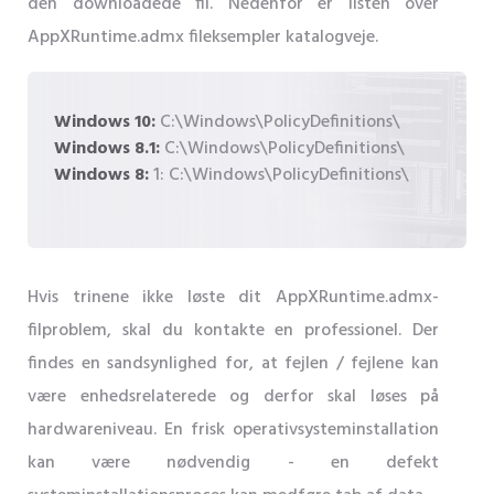
den downloadede fil. Nedenfor er listen over
AppXRuntime.admx fileksempler katalogveje.
Windows 10:
C:\Windows\PolicyDefinitions\
Windows 8.1:
C:\Windows\PolicyDefinitions\
Windows 8:
1: C:\Windows\PolicyDefinitions\
Hvis trinene ikke løste dit AppXRuntime.admx-
filproblem, skal du kontakte en professionel. Der
findes en sandsynlighed for, at fejlen / fejlene kan
være enhedsrelaterede og derfor skal løses på
hardwareniveau. En frisk operativsysteminstallation
kan være nødvendig - en defekt