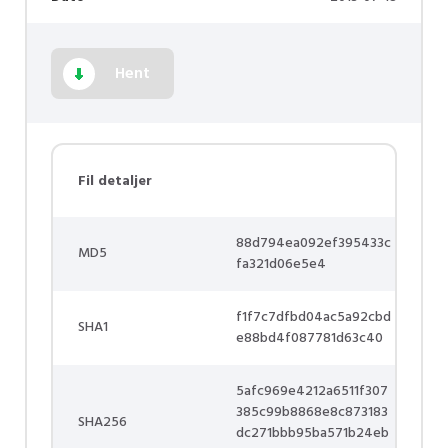
Hent
Fil detaljer
88d794ea092ef395433c
MD5
fa321d06e5e4
f1f7c7dfbd04ac5a92cbd
SHA1
e88bd4f087781d63c40
5afc969e4212a6511f307
385c99b8868e8c873183
SHA256
dc271bbb95ba571b24eb