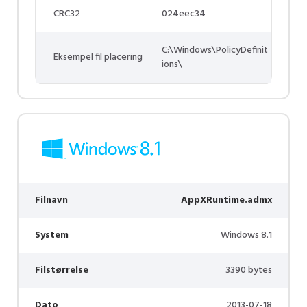
CRC32
024eec34
C:\Windows\PolicyDefinit
Eksempel fil placering
ions\
Filnavn
AppXRuntime.admx
System
Windows 8.1
Filstørrelse
3390 bytes
Dato
2013-07-18