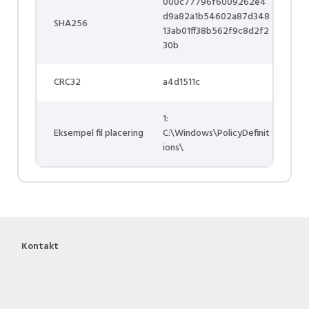
000c77796f6009262e4
d9a82a1b54602a87d348
SHA256
13ab01ff38b562f9c8d2f2
30b
CRC32
a4d1511c
1:
Eksempel fil placering
C:\Windows\PolicyDefinit
ions\
Kontakt