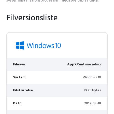
systeminstallationsproces kan medføre tab af data.
Filversionsliste
Filnavn
AppXRuntime.admx
System
Windows 10
Filstørrelse
3975 bytes
Dato
2017-03-18