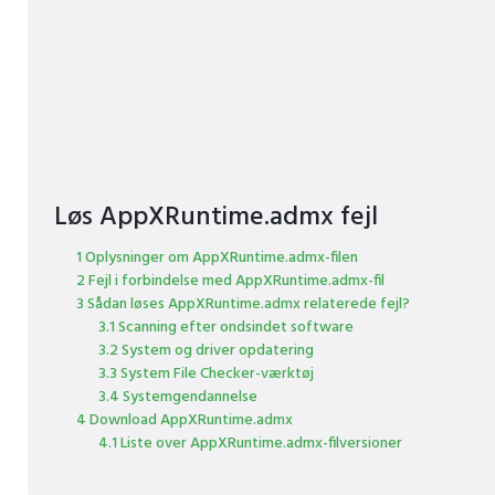
Løs AppXRuntime.admx fejl
1 Oplysninger om AppXRuntime.admx-filen
2 Fejl i forbindelse med AppXRuntime.admx-fil
3 Sådan løses AppXRuntime.admx relaterede fejl?
3.1 Scanning efter ondsindet software
3.2 System og driver opdatering
3.3 System File Checker-værktøj
3.4 Systemgendannelse
4 Download AppXRuntime.admx
4.1 Liste over AppXRuntime.admx-filversioner