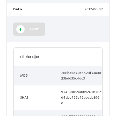
Dato
2012-06-02
Hent
Fil detaljer
268ba5e40c5528f41a80
MD5
23bdd35c4dc3
924091859abb9c62b78c
SHA1
d4abe795a75bbcda396
e