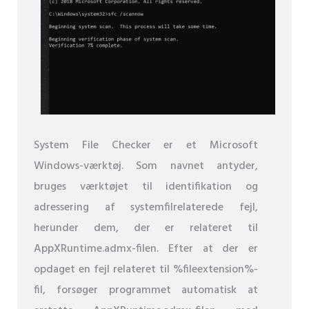
System File Checker er et Microsoft
Windows-værktøj. Som navnet antyder,
bruges værktøjet til identifikation og
adressering af systemfilrelaterede fejl,
herunder dem, der er relateret til
AppXRuntime.admx-filen. Efter at der er
opdaget en fejl relateret til %fileextension%-
fil, forsøger programmet automatisk at