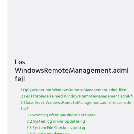
Løs
WindowsRemoteManagement.adml
fejl
1 Oplysninger om WindowsRemoteManagement.adml-filen
2 Fejl i forbindelse med WindowsRemoteManagement.adml-fil
3 Sådan løses WindowsRemoteManagement.adml relaterede
fejl?
3.1 Scanning efter ondsindet software
3.2 System og driver opdatering
3.3 System File Checker-værktøj