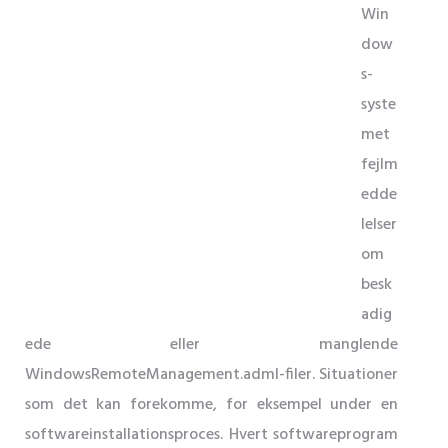
Win
dow
s-
syste
met
fejlm
edde
lelser
om
besk
adig
ede eller manglende
WindowsRemoteManagement.adml-filer. Situationer
som det kan forekomme, for eksempel under en
softwareinstallationsproces. Hvert softwareprogram