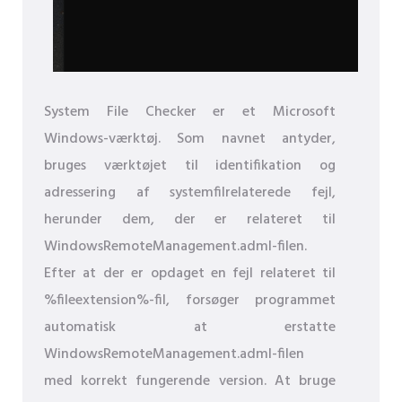
System File Checker er et Microsoft
Windows-værktøj. Som navnet antyder,
bruges værktøjet til identifikation og
adressering af systemfilrelaterede fejl,
herunder dem, der er relateret til
WindowsRemoteManagement.adml-filen.
Efter at der er opdaget en fejl relateret til
%fileextension%-fil, forsøger programmet
automatisk at erstatte
WindowsRemoteManagement.adml-filen
med korrekt fungerende version. At bruge