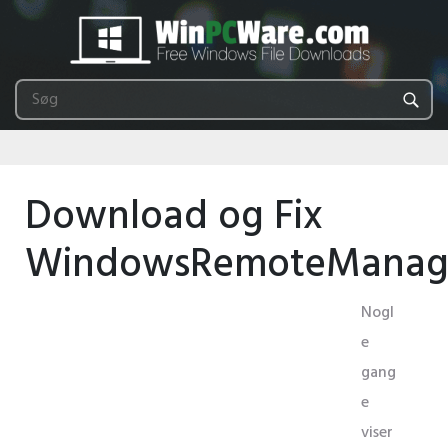
Download og Fix
WindowsRemoteManag
Nogl
e
gang
e
viser