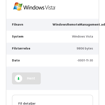
Filnavn
WindowsRemoteManagement.ad
System
Windows Vista
Filstørrelse
9806 bytes
Dato
-0001-11-30
Hent
Fil detaljer