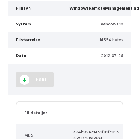
Filnavn
WindowsRemoteManagement.ad
System
Windows 10
Filstørrelse
14554 bytes
Dato
2012-07-26
Hent
Fil detaljer
e24b954c1451f81fc855
MD5
9a0f42d8b804