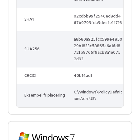
02cdbb99f2546ed8dd4
SHA1
67b9799fda9decfe1f716
a8b80a925fcc599e4850
29b1833c58865a6a16d8
SHA256
72fb8766f9acb8a1e075
2d93
CRC32
40b14adf
C:\Windows\PolicyDefinit
Eksempel fil placering
ions\en-US\