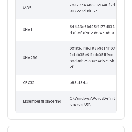
78e725448871214a0f2d
MD5
9872c2d3d067
64449c68685f1177d834
SHA1
d3f3ef3f5823b9450d00
90183df18cf95b86f4ff97
3cfdb35e911edc351f9ce
SHA256
b8d98b29c8054d5795b
2f
CRC32
b88af84a
C:\Windows\PolicyDefinit
Eksempel fil placering
ions\en-US\