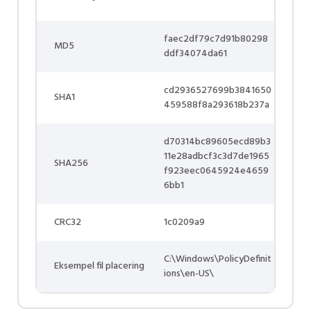
faec2df79c7d91b80298
MD5
ddf34074da61
cd2936527699b3841650
SHA1
459588f8a293618b237a
d70314bc89605ecd89b3
11e28adbcf3c3d7de1965
SHA256
f923eec0645924e4659
6bb1
CRC32
1c0209a9
C:\Windows\PolicyDefinit
Eksempel fil placering
ions\en-US\