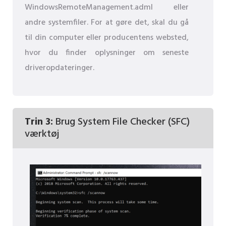
WindowsRemoteManagement.adml eller
andre systemfiler. For at gøre det, skal du gå
til din computer eller producentens websted,
hvor du finder oplysninger om seneste
driveropdateringer.
Trin 3:
Brug System File Checker (SFC)
værktøj