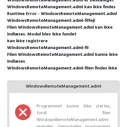
WindowsRemoteManagement.adml er beskadiget
WindowsRemoteManagement.adml kan ikke findes
Runtime Error - WindowsRemoteManagement.adml
WindowsRemoteManagement.adml-filfejl
Filen WindowsRemoteManagement.adml kan ikke
indlæses. Modul blev ikke fundet
kan ikke registrere
WindowsRemoteManagement.adml-fil
Filen WindowsRemoteManagement.adml kunne ikke
indlæses
WindowsRemoteManagement.adml-filen findes ikke
WindowsRemoteManagement.adml
Programmet kunne ikke startes,
fordi filen
WindowsRemoteManagement.adml
mangler. Geninstaller programmet