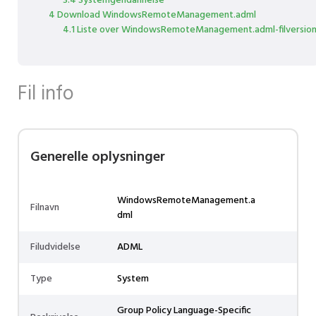
3.4 Systemgendannelse
4 Download WindowsRemoteManagement.adml
4.1 Liste over WindowsRemoteManagement.adml-filversio
Fil info
Generelle oplysninger
WindowsRemoteManagement.a
Filnavn
dml
Filudvidelse
ADML
Type
System
Group Policy Language-Specific