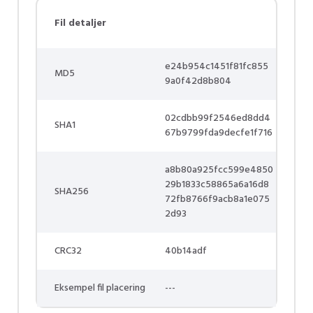
Fil detaljer
e24b954c1451f81fc855
MD5
9a0f42d8b804
02cdbb99f2546ed8dd4
SHA1
67b9799fda9decfe1f716
a8b80a925fcc599e4850
29b1833c58865a6a16d8
SHA256
72fb8766f9acb8a1e075
2d93
CRC32
40b14adf
Eksempel fil placering
---