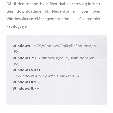
Gå til den mappe, hvor filen skal placeres og indsæt
den downloadede fil. Nedenfor er listen over
WindowsRemoteManagement.adml fileksempler
katalogveje.
Windows 10:
C:\Windows\PolicyDefinitions\en-
US\
Windows 7:
C:\Windows\PolicyDefinitions\en-
US\
Windows Vista:
C:\Windows\PolicyDefinitions\en-US\
Windows 8.1:
---
Windows 8:
---