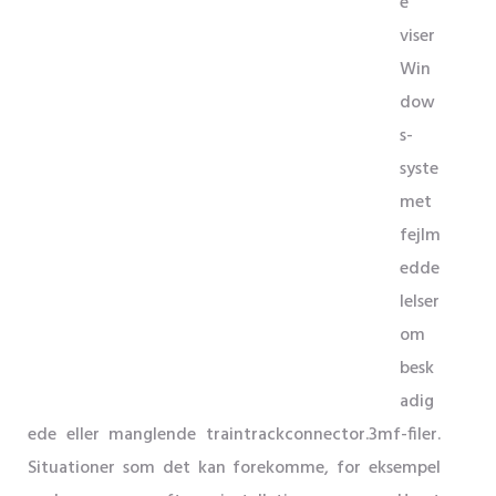
e
viser
Win
dow
s-
syste
met
fejlm
edde
lelser
om
besk
adig
ede eller manglende traintrackconnector.3mf-filer.
Situationer som det kan forekomme, for eksempel