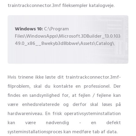
traintrackconnector.3mf fileksempler katalogveje.
Windows 10:
C:\Program
Files\WindowsApps\Microsoft.3DBuilder_13.0.103
49.0_x86__8wekyb3d8bbwe\Assets\Catalog\
Hvis trinene ikke løste dit traintrackconnector.3mf-
filproblem, skal du kontakte en professionel. Der
findes en sandsynlighed for, at fejlen / fejlene kan
være enhedsrelaterede og derfor skal løses på
hardwareniveau. En frisk operativsysteminstallation
kan være nødvendig - en defekt
systeminstallationsproces kan medføre tab af data.