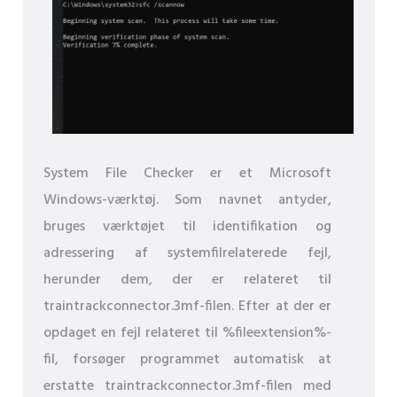
System File Checker er et Microsoft
Windows-værktøj. Som navnet antyder,
bruges værktøjet til identifikation og
adressering af systemfilrelaterede fejl,
herunder dem, der er relateret til
traintrackconnector.3mf-filen. Efter at der er
opdaget en fejl relateret til %fileextension%-
fil, forsøger programmet automatisk at
erstatte traintrackconnector.3mf-filen med