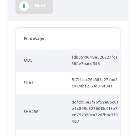
Hent
Fil detaljer
fdb5610048e526327fca
MD5
382e7bacd558
517f1aac76a383a27abd3
SHA1
c017abf2163d619f34a
ddfdc10e3f96f59e85c01
e4c859c8276013c9f3b7
SHA256
e6752358ca726fbbc7f9
4b7