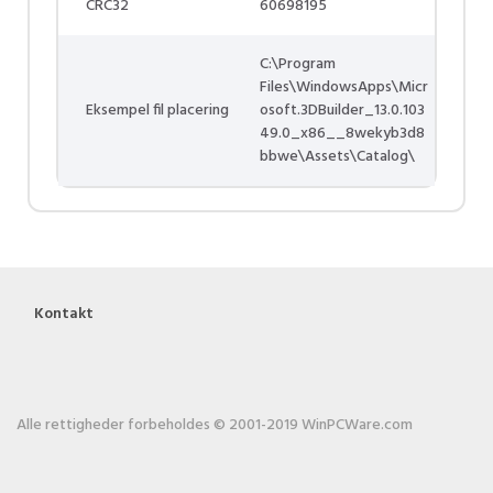
CRC32
60698195
C:\Program
Files\WindowsApps\Micr
Eksempel fil placering
osoft.3DBuilder_13.0.103
49.0_x86__8wekyb3d8
bbwe\Assets\Catalog\
Kontakt
Alle rettigheder forbeholdes © 2001-2019 WinPCWare.com