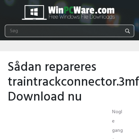
Sådan repareres
traintrackconnector.3m
Download nu
Nogl
e
gang