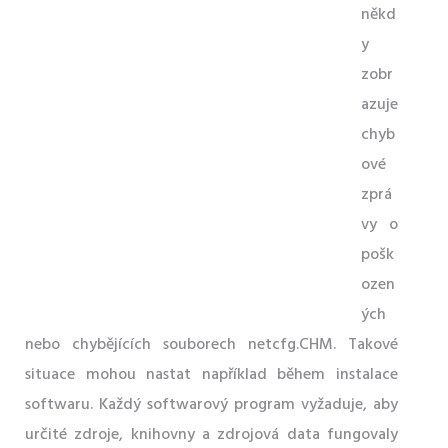
někd
y
zobr
azuje
chyb
ové
zprá
vy o
pošk
ozen
ých
nebo chybějících souborech netcfg.CHM. Takové
situace mohou nastat například během instalace
softwaru. Každý softwarový program vyžaduje, aby
určité zdroje, knihovny a zdrojová data fungovaly