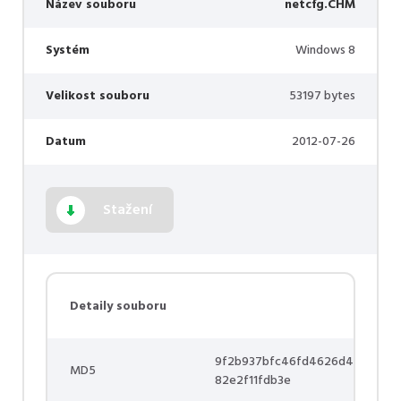
Název souboru
netcfg.CHM
Systém
Windows 8
Velikost souboru
53197 bytes
Datum
2012-07-26
Stažení
Detaily souboru
9f2b937bfc46fd4626d4
MD5
82e2f11fdb3e