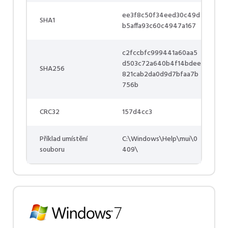
ee3f8c50f34eed30c49d
SHA1
b5affa93c60c4947a167
c2fccbfc999441a60aa5
d503c72a640b4f14bdee
SHA256
821cab2da0d9d7bfaa7b
756b
CRC32
157d4cc3
Příklad umístění
C:\Windows\Help\mui\0
souboru
409\