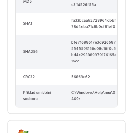
MD5
c3ffd526f55a
fa33bcaa62728964dbbf
SHA1
78d4eba71c8b0cf81ef0
b1e71688617e3d926687
5545593156e08c16f0c5
SHA256
bd4c293889979176165a
16cc
CRC32
56869c62
Příklad umístění
C:\Windows\Help\mui\0
souboru
409\