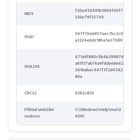
f20e450491b3994f09f7
MD5
336e79f32749
567f70e6857aec7bc2c0
SHA1
a3324e6dc18ba5e37689
471a9f880c5b4b29987d
a81f37abf4a9fdabe8e62
SHA256
5616ebec467f3f2d4592
86a
CRC32
0382c830
Příklad umístění
C:\Windows\Help\mui\0
souboru
409\