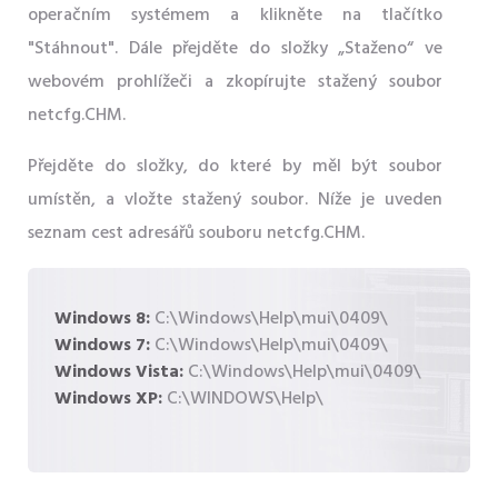
operačním systémem a klikněte na tlačítko
"Stáhnout". Dále přejděte do složky „Staženo“ ve
webovém prohlížeči a zkopírujte stažený soubor
netcfg.CHM.
Přejděte do složky, do které by měl být soubor
umístěn, a vložte stažený soubor. Níže je uveden
seznam cest adresářů souboru netcfg.CHM.
Windows 8:
C:\Windows\Help\mui\0409\
Windows 7:
C:\Windows\Help\mui\0409\
Windows Vista:
C:\Windows\Help\mui\0409\
Windows XP:
C:\WINDOWS\Help\