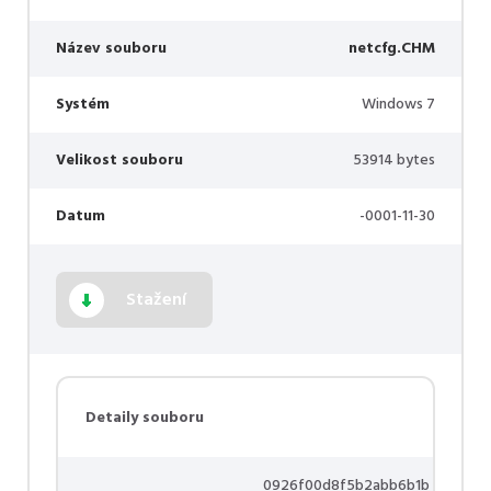
Název souboru
netcfg.CHM
Systém
Windows 7
Velikost souboru
53914 bytes
Datum
-0001-11-30
Stažení
Detaily souboru
0926f00d8f5b2abb6b1b