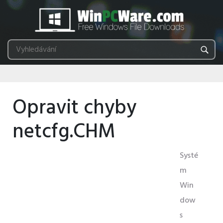
Opravit chyby
netcfg.CHM
Systé
m
Win
dow
s