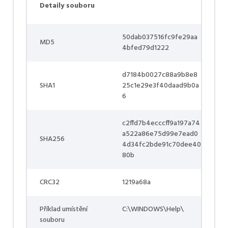
Detaily souboru
50dab037516fc9fe29aa
MD5
4bfed79d1222
d7184b0027c88a9b8e8
SHA1
25c1e29e3f40daad9b0a
6
c2ffd7b4ecccff9a197a74
a522a86e75d99e7ead0
SHA256
4d34fc2bde91c70dee40
80b
CRC32
1219a68a
Příklad umístění
C:\WINDOWS\Help\
souboru