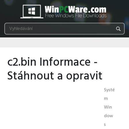
c2.bin Informace -
Stáhnout a opravit
Systé
m
Win
dow
s