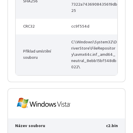
SHA256
7322a7436908435619db
25
CRC32
cc9f554d
C:\Windows\System32\D
riverStore\FileRepositor
Příklad umístění
y\avmx64c.inf_amd64_
souboru
neutral_8ebb15bf548db
022\
Název souboru
c2.bin