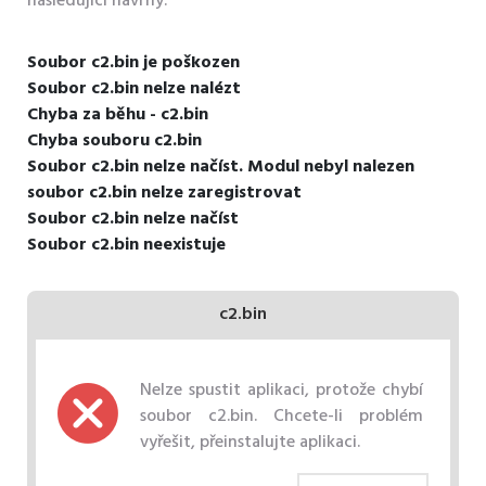
následující návrhy.
Soubor c2.bin je poškozen
Soubor c2.bin nelze nalézt
Chyba za běhu - c2.bin
Chyba souboru c2.bin
Soubor c2.bin nelze načíst. Modul nebyl nalezen
soubor c2.bin nelze zaregistrovat
Soubor c2.bin nelze načíst
Soubor c2.bin neexistuje
c2.bin
Nelze spustit aplikaci, protože chybí
soubor c2.bin. Chcete-li problém
vyřešit, přeinstalujte aplikaci.