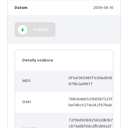
Datum
2009-06-10
Stažení
Detaily souboru
0f5af36598171c0dad936
MD5
879b2ad1877
768cbdeb52168587525f
SHA1
befd6c0271e342f97beb
72f16d361b925632db1b7
c973a0bf0dc2ffcd06a2f