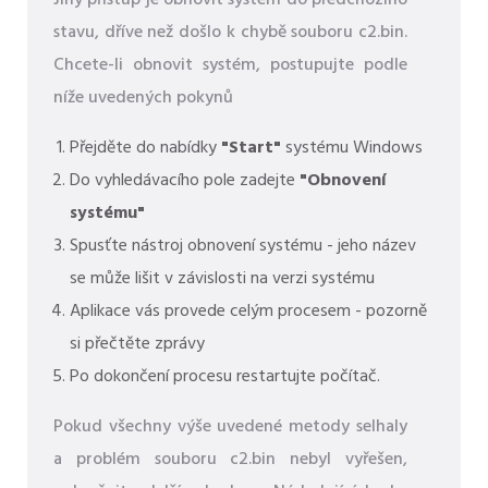
Jiný přístup je obnovit systém do předchozího
stavu, dříve než došlo k chybě souboru c2.bin.
Chcete-li obnovit systém, postupujte podle
níže uvedených pokynů
Přejděte do nabídky
"Start"
systému Windows
Do vyhledávacího pole zadejte
"Obnovení
systému"
Spusťte nástroj obnovení systému - jeho název
se může lišit v závislosti na verzi systému
Aplikace vás provede celým procesem - pozorně
si přečtěte zprávy
Po dokončení procesu restartujte počítač.
Pokud všechny výše uvedené metody selhaly
a problém souboru c2.bin nebyl vyřešen,