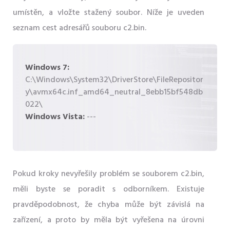
umístěn, a vložte stažený soubor. Níže je uveden
seznam cest adresářů souboru c2.bin.
Windows 7:
C:\Windows\System32\DriverStore\FileRepositor
y\avmx64c.inf_amd64_neutral_8ebb15bf548db
022\
Windows Vista:
---
Pokud kroky nevyřešily problém se souborem c2.bin,
měli byste se poradit s odborníkem. Existuje
pravděpodobnost, že chyba může být závislá na
zařízení, a proto by měla být vyřešena na úrovni