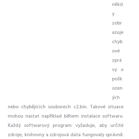
někd
y
zobr
azuje
chyb
ové
zprá
vy o
pošk
ozen
ých
nebo chybějících souborech c2.bin. Takové situace
mohou nastat například během instalace softwaru.
Každý softwarový program vyžaduje, aby určité
zdroje, knihovny a zdrojová data fungovaly správně.