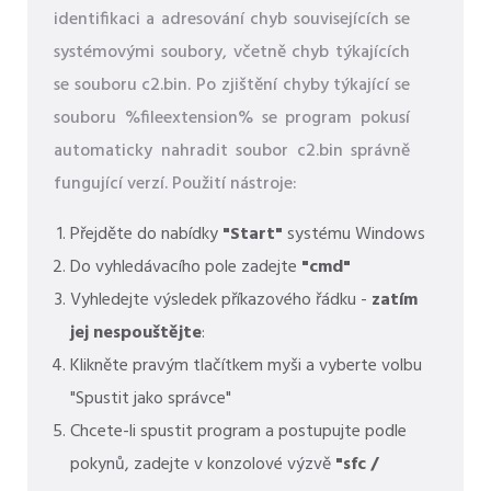
identifikaci a adresování chyb souvisejících se
systémovými soubory, včetně chyb týkajících
se souboru c2.bin. Po zjištění chyby týkající se
souboru %fileextension% se program pokusí
automaticky nahradit soubor c2.bin správně
fungující verzí. Použití nástroje:
Přejděte do nabídky
"Start"
systému Windows
Do vyhledávacího pole zadejte
"cmd"
Vyhledejte výsledek příkazového řádku -
zatím
jej nespouštějte
:
Klikněte pravým tlačítkem myši a vyberte volbu
"Spustit jako správce"
Chcete-li spustit program a postupujte podle
pokynů, zadejte v konzolové výzvě
"sfc /