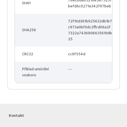
768cbdeb52168587525f
SHA1
befd6c0271e342f97beb
72f16d361b925632db1b7
c973a0bf0dc2ffcd06a2f
SHA256
7322a7436908435619db
25
CRC32
cc9f554d
Příklad umístění
---
souboru
Kontakt