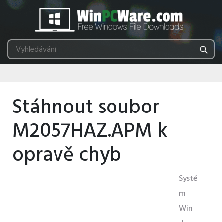
Stáhnout soubor
M2057HAZ.APM k
opravě chyb
Systé
m
Win