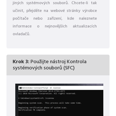
jiných systémových souborů. Chcete-li tak
učinit, přejděte na webové stránky výrobce
počítače nebo zařízení, kde naleznete
informace o nejnovějších aktualizacích
ovladačů.
Krok 3:
Použijte nástroj Kontrola
systémových souborů (SFC)