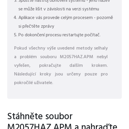
Spusťte nástroj obnovení systému - jeho název
se může lišit v závislosti na verzi systému
Aplikace vás provede celým procesem - pozorně
si přečtěte zprávy
Po dokončení procesu restartujte počítač.
Pokud všechny výše uvedené metody selhaly
a problém souboru M2057HAZ.APM nebyl
vyřešen, pokračujte dalším krokem.
Následující kroky jsou určeny pouze pro
pokročilé uživatele.
Stáhněte soubor
M2057HAZ.APM a nahraďte