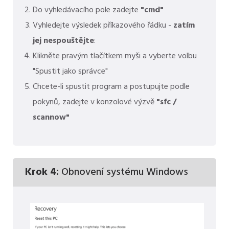
Do vyhledávacího pole zadejte
"cmd"
Vyhledejte výsledek příkazového řádku -
zatím
jej nespouštějte
:
Klikněte pravým tlačítkem myši a vyberte volbu
"Spustit jako správce"
Chcete-li spustit program a postupujte podle
pokynů, zadejte v konzolové výzvě
"sfc /
scannow"
Krok 4:
Obnovení systému Windows