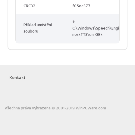
CRC32
f05ec377
1:
Příklad umístění
C:\Windows\Speech\Engi
souboru
nes\TTS\en-GB\
Kontakt
Všechna práva vyhrazena © 2001-2019 WinPCWare.com