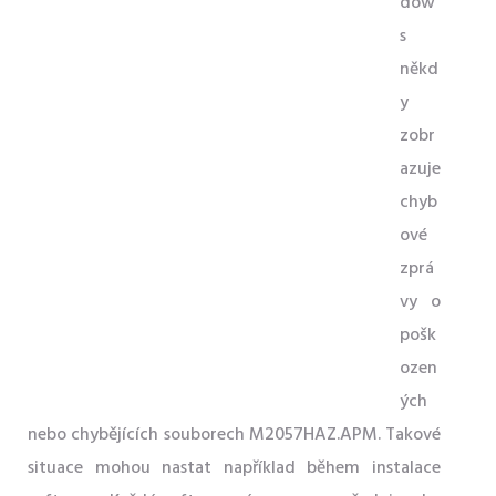
dow
s
někd
y
zobr
azuje
chyb
ové
zprá
vy o
pošk
ozen
ých
nebo chybějících souborech M2057HAZ.APM. Takové
situace mohou nastat například během instalace