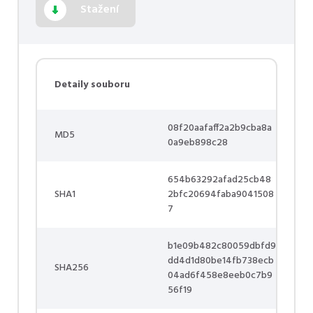
Stažení
Detaily souboru
08f20aafaff2a2b9cba8a
MD5
0a9eb898c28
654b63292afad25cb48
SHA1
2bfc20694faba9041508
7
b1e09b482c80059dbfd9
dd4d1d80be14fb738ecb
SHA256
04ad6f458e8eeb0c7b9
56f19