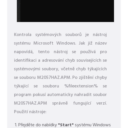
Kontrola systémových souborů je nástroj
systému Microsoft Windows. Jak již název
napovídá, tento nástroj se používá pro
identifikaci a adresování chyb souvisejících se
systémovými soubory, včetně chyb týkajících
se souboru M2057HAZ.APM. Po zjištění chyby
týkající se souboru %fileextension% se
program pokusí automaticky nahradit soubor
M2057HAZ.APM správně fungující verzí.
Použití nástroje:
Přejděte do nabídky
"Start"
systému Windows