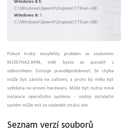
Windows 8.1:
C:\Windows\Speech\Engines\TTS\en-GB\
Windows 8:
1:
C:\Windows\Speech\Engines\TTS\en-GB\
Pokud kroky nevyřešily problém se souborem
M2057HAZ.APM, měli byste se poradit s
odborníkem. Existuje pravděpodobnost, že chyba
může být závislá na zařízení, a proto by měla být
vyřešena na úrovni hardwaru. Může být nutná nová
instalace operačního systému - vadný instalační
systém může mít za následek ztrátu dat.
Seznam verzí souborů