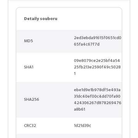
Detaily souboru
2ed3ebda91615f0651cd0
MD5
65fa4c67f7d
09e8079ce2e25bf4a54
SHA1
25fb213e2590f49c5028
1
ebe1d9e1b978df5e493a
31dc40ef00c4dd70fa90
SHA256
424306267d878269476
a8b61
CRC32
1d21d39c