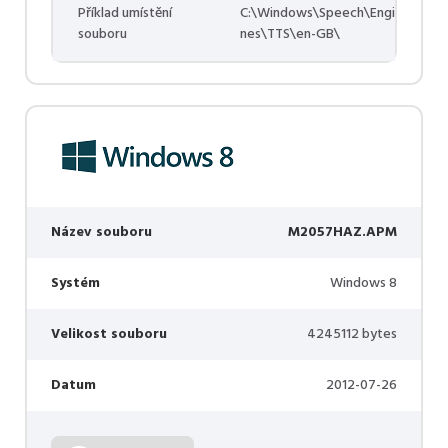
Příklad umístění
C:\Windows\Speech\Engi
souboru
nes\TTS\en-GB\
Název souboru
M2057HAZ.APM
Systém
Windows 8
Velikost souboru
4245112 bytes
Datum
2012-07-26