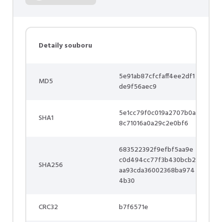
Detaily souboru
5e91ab87cfcfaff4ee2df1
MD5
de9f56aec9
5e1cc79f0c019a2707b0a
SHA1
8c71016a0a29c2e0bf6
683522392f9efbf5aa9e
c0d494cc77f3b430bcb2
SHA256
aa93cda36002368ba974
4b30
CRC32
b7f6571e