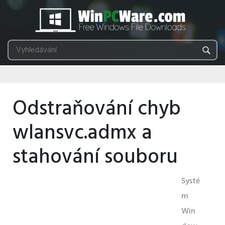
Odstraňování chyb
wlansvc.admx a
stahování souboru
Systé
m
Win