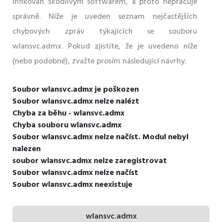
infikován škodlivým softwarem, a proto nepracuje
správně. Níže je uveden seznam nejčastějších
chybových zpráv týkajících se souboru
wlansvc.admx. Pokud zjistíte, že je uvedeno níže
(nebo podobné), zvažte prosím následující návrhy.
Soubor wlansvc.admx je poškozen
Soubor wlansvc.admx nelze nalézt
Chyba za běhu - wlansvc.admx
Chyba souboru wlansvc.admx
Soubor wlansvc.admx nelze načíst. Modul nebyl
nalezen
soubor wlansvc.admx nelze zaregistrovat
Soubor wlansvc.admx nelze načíst
Soubor wlansvc.admx neexistuje
wlansvc.admx