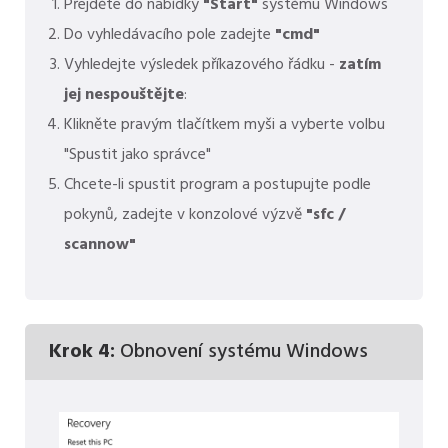
Přejděte do nabídky
"Start"
systému Windows
Do vyhledávacího pole zadejte
"cmd"
Vyhledejte výsledek příkazového řádku -
zatím
jej nespouštějte
:
Klikněte pravým tlačítkem myši a vyberte volbu
"Spustit jako správce"
Chcete-li spustit program a postupujte podle
pokynů, zadejte v konzolové výzvě
"sfc /
scannow"
Krok 4:
Obnovení systému Windows