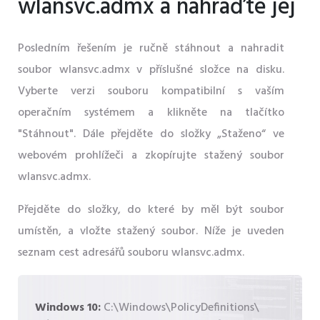
wlansvc.admx a nahraďte jej
Posledním řešením je ručně stáhnout a nahradit
soubor wlansvc.admx v příslušné složce na disku.
Vyberte verzi souboru kompatibilní s vaším
operačním systémem a klikněte na tlačítko
"Stáhnout". Dále přejděte do složky „Staženo“ ve
webovém prohlížeči a zkopírujte stažený soubor
wlansvc.admx.
Přejděte do složky, do které by měl být soubor
umístěn, a vložte stažený soubor. Níže je uveden
seznam cest adresářů souboru wlansvc.admx.
Windows 10:
C:\Windows\PolicyDefinitions\