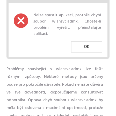
Nelze spustit aplikaci, protože chybí
soubor wlansvc.admx. Chcete-li
problém vyřešit, přeinstalujte
aplikaci.
OK
Problémy související s wlansvc.admx lze řešit
různými způsoby. Některé metody jsou určeny
pouze pro pokročilé uživatele. Pokud nemáte důvěru
ve své dovednosti, doporučujeme konzultovat
odborníka. Oprava chyb souboru wlansvc.admx by
měla být oslovena s maximální opatrností, protože
chyby mohou mít za následek nestabilní nebo