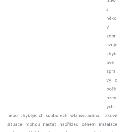
dow
s
někd
y
zobr
azuje
chyb
ové
zprá
vy o
pošk
ozen
ých
nebo chybějících souborech wlansvc.admx. Takové
situace mohou nastat například během instalace