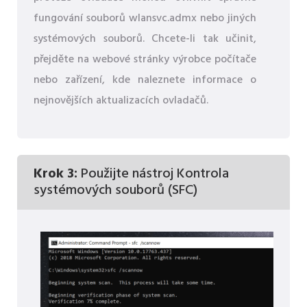
fungování souborů wlansvc.admx nebo jiných
systémových souborů. Chcete-li tak učinit,
přejděte na webové stránky výrobce počítače
nebo zařízení, kde naleznete informace o
nejnovějších aktualizacích ovladačů.
Krok 3:
Použijte nástroj Kontrola
systémových souborů (SFC)