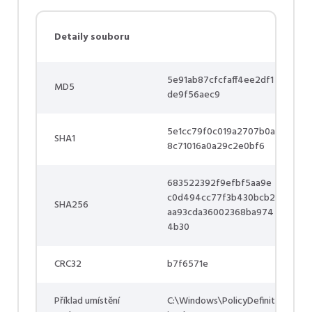
Detaily souboru
5e91ab87cfcfaff4ee2df1
MD5
de9f56aec9
5e1cc79f0c019a2707b0a
SHA1
8c71016a0a29c2e0bf6
683522392f9efbf5aa9e
c0d494cc77f3b430bcb2
SHA256
aa93cda36002368ba974
4b30
CRC32
b7f6571e
Příklad umístění
C:\Windows\PolicyDefinit