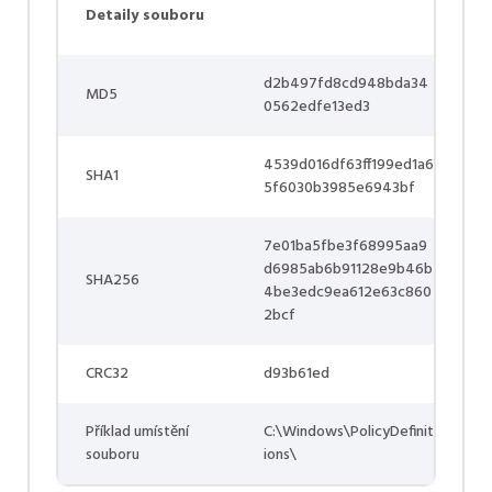
Detaily souboru
d2b497fd8cd948bda34
MD5
0562edfe13ed3
4539d016df63ff199ed1a6
SHA1
5f6030b3985e6943bf
7e01ba5fbe3f68995aa9
d6985ab6b91128e9b46b
SHA256
4be3edc9ea612e63c860
2bcf
CRC32
d93b61ed
Příklad umístění
C:\Windows\PolicyDefinit
souboru
ions\