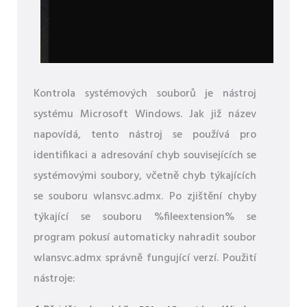
Kontrola systémových souborů je nástroj
systému Microsoft Windows. Jak již název
napovídá, tento nástroj se používá pro
identifikaci a adresování chyb souvisejících se
systémovými soubory, včetně chyb týkajících
se souboru wlansvc.admx. Po zjištění chyby
týkající se souboru %fileextension% se
program pokusí automaticky nahradit soubor
wlansvc.admx správně fungující verzí. Použití
nástroje: