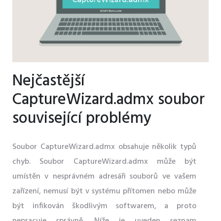
Nejčastější
CaptureWizard.admx soubor
související problémy
Soubor CaptureWizard.admx obsahuje několik typů
chyb. Soubor CaptureWizard.admx může být
umístěn v nesprávném adresáři souborů ve vašem
zařízení, nemusí být v systému přítomen nebo může
být infikován škodlivým softwarem, a proto
nepracuje správně. Níže je uveden seznam