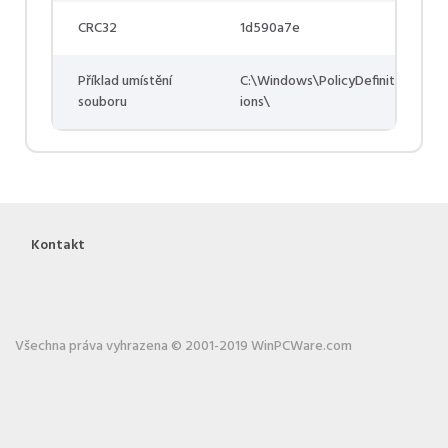
CRC32
1d590a7e
Příklad umístění
C:\Windows\PolicyDefinit
souboru
ions\
Kontakt
Všechna práva vyhrazena © 2001-2019 WinPCWare.com