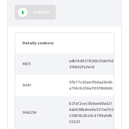
Stažení
Detaily souboru
adb14d037826b25def0d
MD5
3198d2fe3ec8
5fb77cd5ee1fb9aa5b4b
SHA1
a790cb206e1105f8684b
b2faf2cec5b8ae08ad21
6ab638bdee6e557aef02
SHA256
c58b5b2b2dc4789a9db
03225