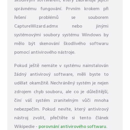
škodlivým softwarem, který zabraňuje jejich
správnému fungování. Prvním krokem při
řešení problémů se souborem
CaptureWizard.admx nebo jinými
systémovými soubory systému Windows by
mělo být skenování škodlivého softwaru
pomocí antivirového nástroje.
Pokud ještě nemáte v systému nainstalován
žádný antivirový software, měli byste to
udělat okamžitě. Nechráněný systém je nejen
zdrojem chyb souboru, ale co je důležitější,
činí váš systém zranitelným vůči mnoha
nebezpečím. Pokud nevíte, který antivirový
nástroj zvolit, přečtěte si tento článek
Wikipedie -
porovnání antivirového softwaru
.