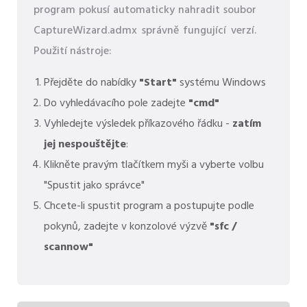
program pokusí automaticky nahradit soubor
CaptureWizard.admx správně fungující verzí.
Použití nástroje:
Přejděte do nabídky
"Start"
systému Windows
Do vyhledávacího pole zadejte
"cmd"
Vyhledejte výsledek příkazového řádku -
zatím
jej nespouštějte
:
Klikněte pravým tlačítkem myši a vyberte volbu
"Spustit jako správce"
Chcete-li spustit program a postupujte podle
pokynů, zadejte v konzolové výzvě
"sfc /
scannow"