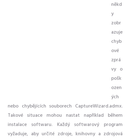
někd
y
zobr
azuje
chyb
ové
zprá
vy o
pošk
ozen
ých
nebo chybějících souborech CaptureWizard.admx.
Takové situace mohou nastat například během
instalace softwaru. Každý softwarový program
vyžaduje, aby určité zdroje, knihovny a zdrojová