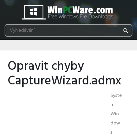
Opravit chyby
CaptureWizard.admx
Systé
m
Win
dow
s