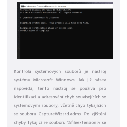
Kontrola systémových souborů je nástroj
systému Microsoft Windows. Jak již název
napovídá, tento nástroj se používá pro
identifikaci a adresování chyb souvisejících se
systémovými soubory, včetně chyb týkajících
se souboru CaptureWizard.admx. Po zjištění
chyby týkající se souboru %fileextension% se