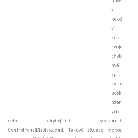
dow
s
někd
y
zobr
azuje
chyb
ové
zprá
vy o
pošk
ozen
ých
nebo chybějících souborech
ControlPanelDisplay.adml. Takové situace mohou