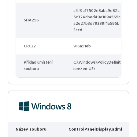
a4f9a17502e8aba9e82c
5c324cbed40e109a565c
SHA256
a2e27b3d79389f1a595b
3ccd
CRC32
916a51eb
Příklad umístění
C:\Windows\PolicyDefinit
souboru
ions\en-US\
Název souboru
ControlPanelDisplay.adml