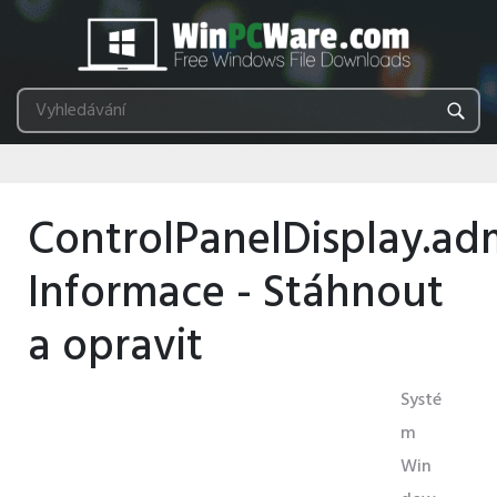
ControlPanelDisplay.ad
Informace - Stáhnout
a opravit
Systé
m
Win