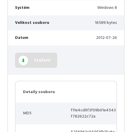
Systém
Windows 8
Velikost souboru
16589 bytes
Datum
2012-07-26
Stažení
Detaily souboru
f11e4cd9f3f09b01e4543
MD5
f782622c72a