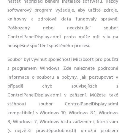
nastat například během instalace softwaru. Každý
softwarový program vyžaduje, aby určité zdroje,
knihovny a zdrojová data fungovaly správně.
Poškozený nebo neexistující soubor
ControlPanelDisplay.adml proto může mít vliv na
neúspěšné spuštění spuštěného procesu.
Soubor byl vyvinut společností Microsoft pro použití
s ​​programem Windows. Zde naleznete podrobné
informace o souboru a pokyny, jak postupovat v
případě chyb souvisejících s
ControlPanelDisplay.adml v zařízení. Můžete také
stáhnout soubor ControlPanelDisplay.adml
kompatibilní s Windows 10, Windows 8.1, Windows
8, Windows 7, Windows Vista zařízeními, která vám
(s největší pravděpodobností) umožní problém