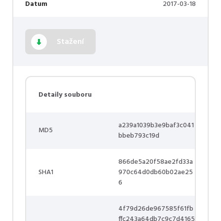
Datum
2017-03-18
Stažení
Detaily souboru
a239a1039b3e9baf3c041
MD5
bbeb793c19d
866de5a20f58ae2fd33a
SHA1
970c64d0db60b02ae25
6
4f79d26de967585f61fb
ffc243a64db7c9c7d4165