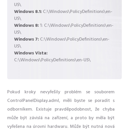
US\
Windows 8.1:
C:\Windows\PolicyDefinitions\en-
US\
Windows 8:
1: C:\Windows\PolicyDefinitions\en-
US\
Windows 7:
C:\Windows\PolicyDefinitions\en-
US\
Windows Vista:
C:\Windows\PolicyDefinitions\en-US\
Pokud kroky nevyřešily problém se souborem
ControlPanelDisplay.adml, měli byste se poradit s
odborníkem. Existuje pravděpodobnost, že chyba
může být závislá na zařízení, a proto by měla být
vyřešena na úrovni hardwaru. Může být nutná nová