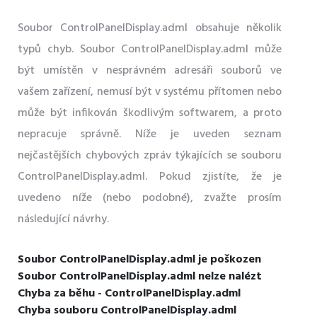
Soubor ControlPanelDisplay.adml obsahuje několik
typů chyb. Soubor ControlPanelDisplay.adml může
být umístěn v nesprávném adresáři souborů ve
vašem zařízení, nemusí být v systému přítomen nebo
může být infikován škodlivým softwarem, a proto
nepracuje správně. Níže je uveden seznam
nejčastějších chybových zpráv týkajících se souboru
ControlPanelDisplay.adml. Pokud zjistíte, že je
uvedeno níže (nebo podobné), zvažte prosím
následující návrhy.
Soubor ControlPanelDisplay.adml je poškozen
Soubor ControlPanelDisplay.adml nelze nalézt
Chyba za běhu - ControlPanelDisplay.adml
Chyba souboru ControlPanelDisplay.adml