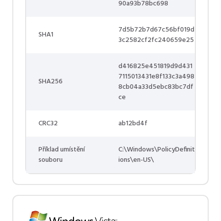
90a93b78bc698
7d5b72b7d67c56bf019d
SHA1
3c2582cf2fc240659e25
d416825e451819d9d431
7115013431e8f133c3a498
SHA256
8cb04a33d5ebc83bc7df
ce
CRC32
ab12bd4f
Příklad umístění
C:\Windows\PolicyDefinit
souboru
ions\en-US\