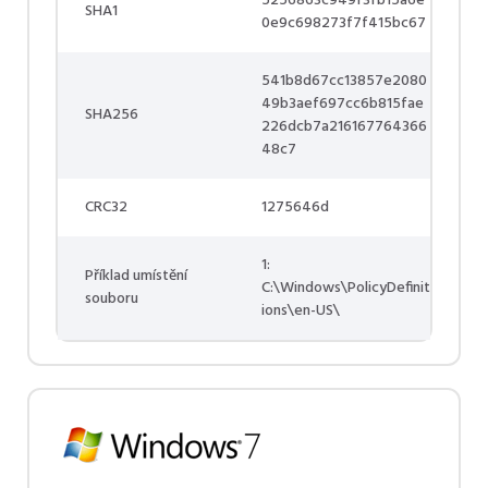
5256863c949f3fb15a6e
SHA1
0e9c698273f7f415bc67
541b8d67cc13857e2080
49b3aef697cc6b815fae
SHA256
226dcb7a216167764366
48c7
CRC32
1275646d
1:
Příklad umístění
C:\Windows\PolicyDefinit
souboru
ions\en-US\