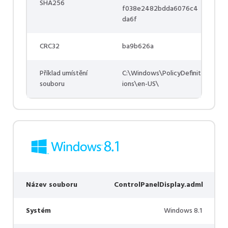
SHA256
f038e2482bdda6076c4
da6f
CRC32
ba9b626a
Příklad umístění
C:\Windows\PolicyDefinit
souboru
ions\en-US\
Název souboru
ControlPanelDisplay.adml
Systém
Windows 8.1