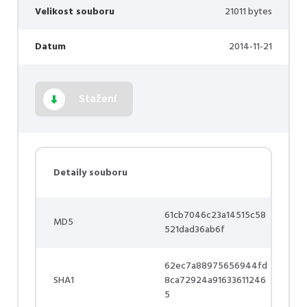
Velikost souboru
21011 bytes
Datum
2014-11-21
Stažení
Detaily souboru
61cb7046c23a14515c58
MD5
521dad36ab6f
62ec7a88975656944fd
SHA1
8ca72924a91633611246
5