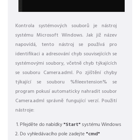
Kontrola systémových souborů je nástroj
systému Microsoft Windows. Jak již název
napovídá, tento nástroj se používá pro
identifikaci a adresování chyb souvisejících se
systémovými soubory, včetně chyb týkajících
se souboru Camera.adml. Po zjištění chyby
týkající se souboru %fileextension% se
program pokusí automaticky nahradit soubor
Camera.adml správně fungující verzí. Použití
nástroje:
Přejděte do nabídky
"Start"
systému Windows
Do vyhledávacího pole zadejte
"cmd"