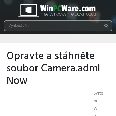
Opravte a stáhněte
soubor Camera.adml
Now
Systé
m
Win