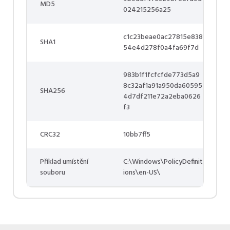
MD5
024215256a25
c1c23beae0ac27815e838
SHA1
54e4d278f0a4fa69f7d
983b1f1fcfcfde773d5a9
8c32af1a91a950da60595
SHA256
4d7df211e72a2eba0626
f3
CRC32
10bb7ff5
Příklad umístění
C:\Windows\PolicyDefinit
souboru
ions\en-US\