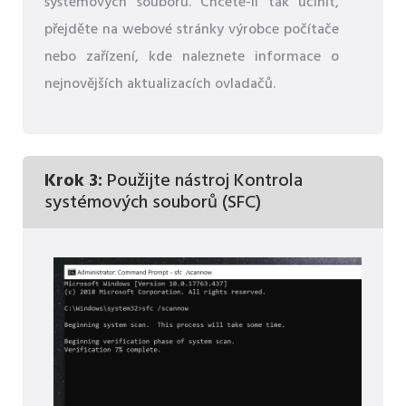
systémových souborů. Chcete-li tak učinit,
přejděte na webové stránky výrobce počítače
nebo zařízení, kde naleznete informace o
nejnovějších aktualizacích ovladačů.
Krok 3:
Použijte nástroj Kontrola
systémových souborů (SFC)