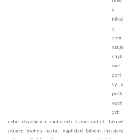
dow
s
někd
y
zobr
azuje
chyb
ové
zprá
vy o
pošk
ozen
ých
nebo chybějících souborech Camera.adml. Takové
situace mohou nastat například během instalace