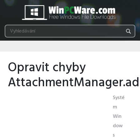
Opravit chyby
AttachmentManager.ad
Systé
m
Win
dow
s