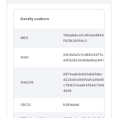
Detaily souboru
156adebca5cd43e0d849
MD5
f921b26594c3
0dcda3a3c5cdb824d7fa
SHA1
e9fd2d52638de6bac841
6974aebdcb65ab63dec
d224d3c060f0afca11e00
SHA256
c781657ead44f6407309
4bf8
CRC32
b3836da6