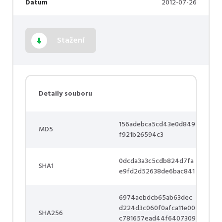
Datum
2012-07-26
Stažení
Detaily souboru
156adebca5cd43e0d849
MD5
f921b26594c3
0dcda3a3c5cdb824d7fa
SHA1
e9fd2d52638de6bac841
6974aebdcb65ab63dec
d224d3c060f0afca11e00
SHA256
c781657ead44f6407309