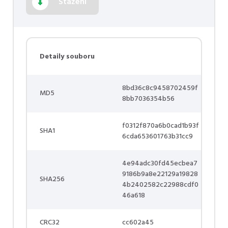
Stažení
Detaily souboru
8bd36c8c9458702459f
MD5
8bb7036354b56
f0312f870a6b0cad1b93f
SHA1
6cda653601763b31cc9
4e94adc30fd45ecbea7
9186b9a8e22129a19828
SHA256
4b2402582c22988cdf0
46a618
CRC32
cc602a45