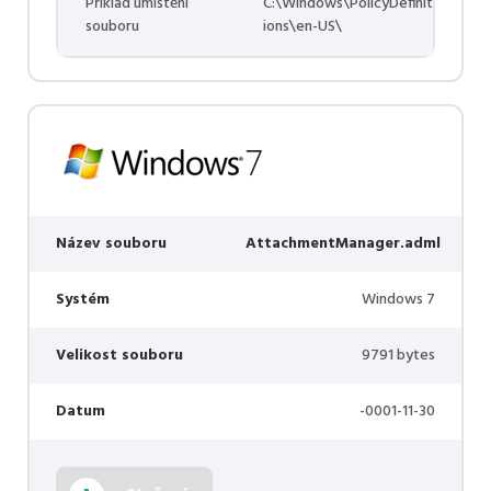
Příklad umístění
C:\Windows\PolicyDefinit
souboru
ions\en-US\
Název souboru
AttachmentManager.adml
Systém
Windows 7
Velikost souboru
9791 bytes
Datum
-0001-11-30