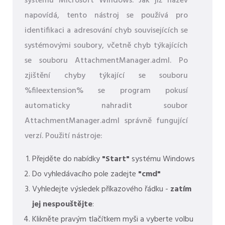
systému Microsoft Windows. Jak již název
napovídá, tento nástroj se používá pro
identifikaci a adresování chyb souvisejících se
systémovými soubory, včetně chyb týkajících
se souboru AttachmentManager.adml. Po
zjištění chyby týkající se souboru
%fileextension% se program pokusí
automaticky nahradit soubor
AttachmentManager.adml správně fungující
verzí. Použití nástroje:
Přejděte do nabídky
"Start"
systému Windows
Do vyhledávacího pole zadejte
"cmd"
Vyhledejte výsledek příkazového řádku -
zatím
jej nespouštějte
:
Klikněte pravým tlačítkem myši a vyberte volbu