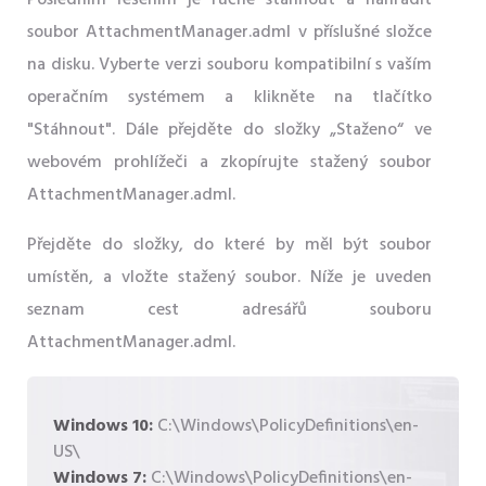
Posledním řešením je ručně stáhnout a nahradit
soubor AttachmentManager.adml v příslušné složce
na disku. Vyberte verzi souboru kompatibilní s vaším
operačním systémem a klikněte na tlačítko
"Stáhnout". Dále přejděte do složky „Staženo“ ve
webovém prohlížeči a zkopírujte stažený soubor
AttachmentManager.adml.
Přejděte do složky, do které by měl být soubor
umístěn, a vložte stažený soubor. Níže je uveden
seznam cest adresářů souboru
AttachmentManager.adml.
Windows 10:
C:\Windows\PolicyDefinitions\en-
US\
Windows 7:
C:\Windows\PolicyDefinitions\en-