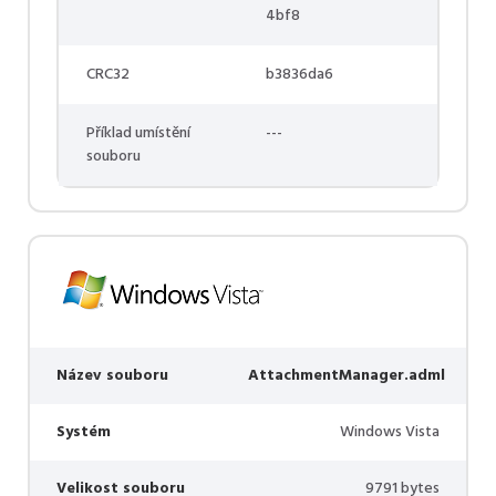
4bf8
CRC32
b3836da6
Příklad umístění
---
souboru
Název souboru
AttachmentManager.adml
Systém
Windows Vista
Velikost souboru
9791 bytes