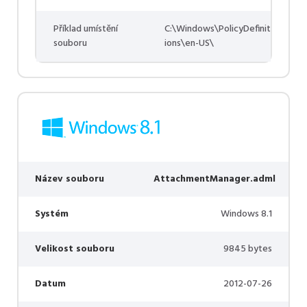
Příklad umístění
C:\Windows\PolicyDefinit
souboru
ions\en-US\
Název souboru
AttachmentManager.adml
Systém
Windows 8.1
Velikost souboru
9845 bytes
Datum
2012-07-26