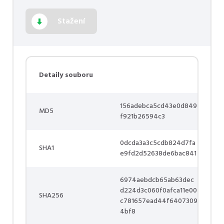
Stažení
Detaily souboru
156adebca5cd43e0d849
MD5
f921b26594c3
0dcda3a3c5cdb824d7fa
SHA1
e9fd2d52638de6bac841
6974aebdcb65ab63dec
d224d3c060f0afca11e00
SHA256
c781657ead44f6407309
4bf8