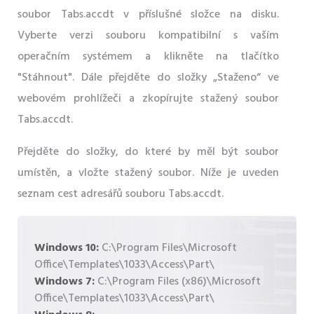
soubor Tabs.accdt v příslušné složce na disku.
Vyberte verzi souboru kompatibilní s vaším
operačním systémem a klikněte na tlačítko
"Stáhnout". Dále přejděte do složky „Staženo“ ve
webovém prohlížeči a zkopírujte stažený soubor
Tabs.accdt.
Přejděte do složky, do které by měl být soubor
umístěn, a vložte stažený soubor. Níže je uveden
seznam cest adresářů souboru Tabs.accdt.
Windows 10:
C:\Program Files\Microsoft
Office\Templates\1033\Access\Part\
Windows 7:
C:\Program Files (x86)\Microsoft
Office\Templates\1033\Access\Part\