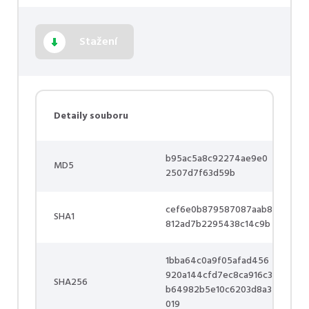
Stažení
Detaily souboru
b95ac5a8c92274ae9e0
MD5
2507d7f63d59b
cef6e0b879587087aab8
SHA1
812ad7b2295438c14c9b
1bba64c0a9f05afad456
920a144cfd7ec8ca916c3
SHA256
b64982b5e10c6203d8a3
019