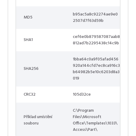
b95ac5a8c92274ae9e0
MD5
2507d7f63d59b
cef6e0b879587087aab8
SHA1
812ad7b2295438c14c9b
1bba64c0a9f05afad456
920a144cfd7ec8ca916c3
SHA256
b64982b5e10c6203d8a3
019
CRC32
105d32ce
C:\Program
Příklad umístění
Files\Microsoft
souboru
Office\Templates\1033\
Access\Part\