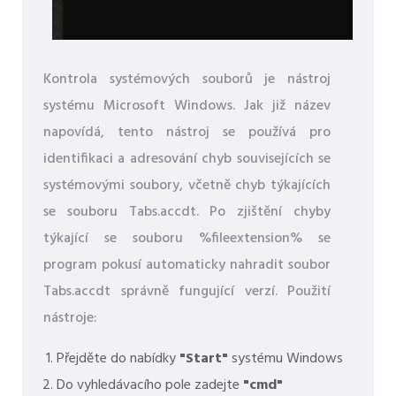
Kontrola systémových souborů je nástroj
systému Microsoft Windows. Jak již název
napovídá, tento nástroj se používá pro
identifikaci a adresování chyb souvisejících se
systémovými soubory, včetně chyb týkajících
se souboru Tabs.accdt. Po zjištění chyby
týkající se souboru %fileextension% se
program pokusí automaticky nahradit soubor
Tabs.accdt správně fungující verzí. Použití
nástroje:
Přejděte do nabídky
"Start"
systému Windows
Do vyhledávacího pole zadejte
"cmd"