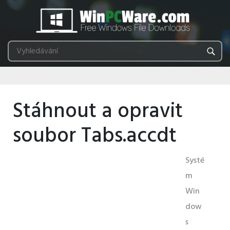
Stáhnout a opravit
soubor Tabs.accdt
Systé
m
Win
dow
s