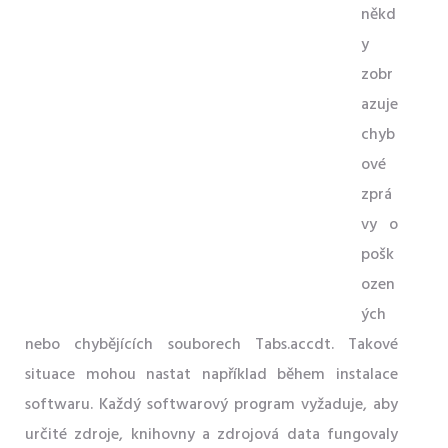
někd
y
zobr
azuje
chyb
ové
zprá
vy o
pošk
ozen
ých
nebo chybějících souborech Tabs.accdt. Takové
situace mohou nastat například během instalace
softwaru. Každý softwarový program vyžaduje, aby
určité zdroje, knihovny a zdrojová data fungovaly