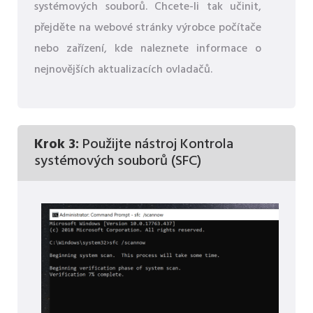
systémových souborů. Chcete-li tak učinit,
přejděte na webové stránky výrobce počítače
nebo zařízení, kde naleznete informace o
nejnovějších aktualizacích ovladačů.
Krok 3:
Použijte nástroj Kontrola
systémových souborů (SFC)