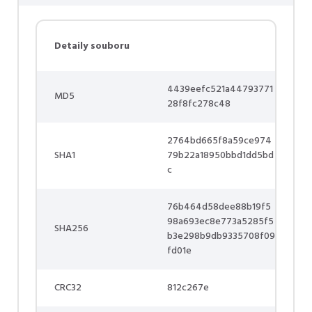
Detaily souboru
4439eefc521a44793771
MD5
28f8fc278c48
2764bd665f8a59ce974
SHA1
79b22a18950bbd1dd5bd
c
76b464d58dee88b19f5
98a693ec8e773a5285f5
SHA256
b3e298b9db9335708f09
fd01e
CRC32
812c267e