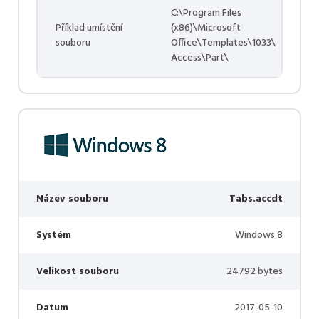
C:\Program Files
Příklad umístění
(x86)\Microsoft
souboru
Office\Templates\1033\
Access\Part\
Název souboru
Tabs.accdt
Systém
Windows 8
Velikost souboru
24792 bytes
Datum
2017-05-10